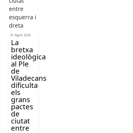
01 Agost 2026
La
bretxa
ideològica
al Ple
de
Viladecans
dificulta
els
grans
pactes
de
ciutat
entre