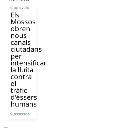
30 Juliol 2026
Els
Mossos
obren
nous
canals
ciutadans
per
intensificar
la lluita
contra
el
tràfic
d'éssers
humans
Successos