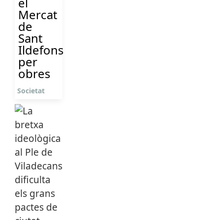
el
Mercat
de
Sant
Ildefons
per
obres
Societat