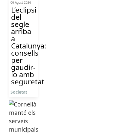
06 Agost 2026
L’eclipsi
del
segle
arriba
a
Catalunya:
consells
per
gaudir-
lo amb
seguretat
Societat