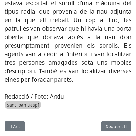
estava escortat el soroll d’una màquina del
tipus radial que provenia de la nau adjunta
en la que ell treball. Un cop al lloc, les
patrulles van observar que hi havia una porta
oberta que donava accés a la nau d’on
presumptament provenien els sorolls. Els
agents van accedir a l’interior i van localitzar
tres persones amagades sota uns mobles
d’escriptori. També es van localitzar diverses
eines per foradar parets.
Redacció / Foto: Arxiu
Sant Joan Despí
Article anterior: Intoxicades per inhalació de fum en un incen
Article següen
Ant
Següent