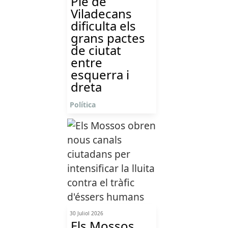
Ple de
Viladecans
dificulta els
grans pactes
de ciutat
entre
esquerra i
dreta
Política
30 Juliol 2026
Els Mossos