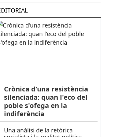
EDITORIAL
Crònica d'una resistència
silenciada: quan l'eco del
poble s'ofega en la
indiferència
Una anàlisi de la retòrica
socialista i la realitat política