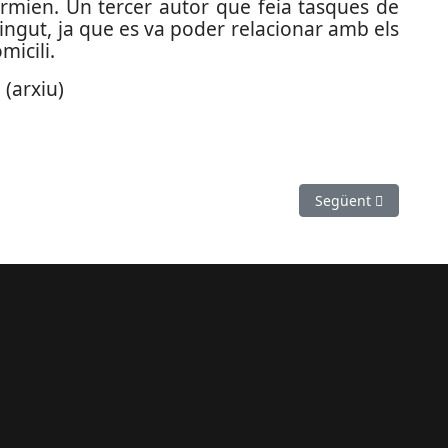
ormien. Un tercer autor que feia tasques de
tingut, ja que es va poder relacionar amb els
micili.
(arxiu)
a a Esparreguera
Article següent: Qu
Següent