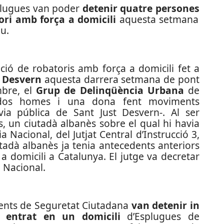
plugues van poder
detenir quatre persones
ori amb força a domicili
aquesta setmana
iu.
ció de robatoris amb força a domicili fet a
t Desvern
aquesta darrera setmana de pont
mbre, el
Grup de Delinqüència Urbana
de
r dos homes i una dona fent moviments
ia pública de Sant Just Desvern-. Al ser
ls, un ciutadà albanès sobre el qual hi havia
a Nacional, del Jutjat Central d’Instrucció 3,
tadà albanès ja tenia antecedents anteriors
a domicili a Catalunya. El jutge va decretar
a Nacional.
gents de Seguretat Ciutadana
van detenir in
n entrat en un domicili
d’Esplugues de