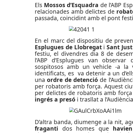
Els
Mossos d’Esquadra
de l’ABP Es
relacionades amb delictes de
robat
passada, coincidint amb el pont fest
En el marc del dispositiu de preven
Esplugues de Llobregat
i
Sant Jus
festiu, el divendres dia 8 de dese
l’ABP d’Esplugues van observa
sospitosos amb un vehicle -a la v
identificats, es va detenir a un d’el
una
ordre de detenció
de l’Audiènci
per robatoris amb força. Aquest ciu
per delictes de robatoris amb força 
ingrés a presó
i trasllat a l’Audiènci
D’altra banda, diumenge a la nit, a
fraganti
dos homes que
havie