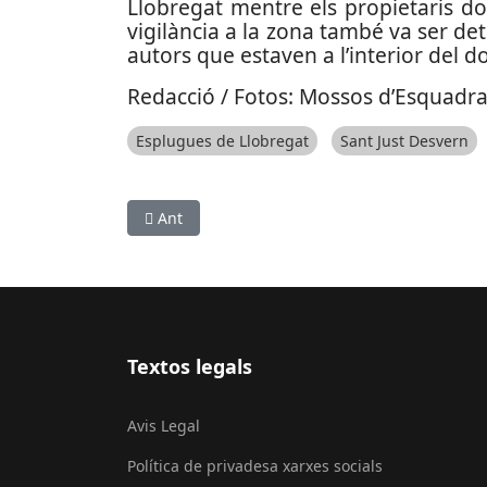
Llobregat mentre els propietaris d
vigilància a la zona també va ser de
autors que estaven a l’interior del do
Redacció / Fotos: Mossos d’Esquadra 
Esplugues de Llobregat
Sant Just Desvern
Article anterior: S’incendia una nau de ferrall
Ant
Textos legals
Avis Legal
Política de privadesa xarxes socials