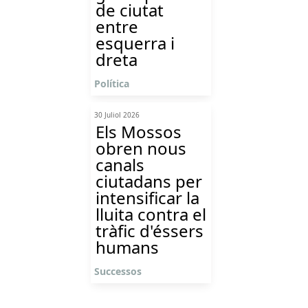
de ciutat
entre
esquerra i
dreta
Política
30 Juliol 2026
Els Mossos
obren nous
canals
ciutadans per
intensificar la
lluita contra el
tràfic d'éssers
humans
Successos