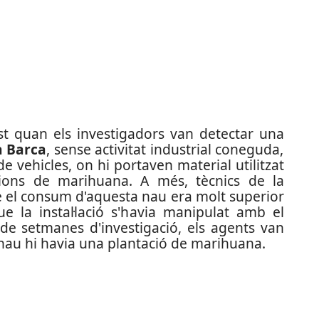
gost quan els investigadors van detectar una
a Barca
, sense activitat industrial coneguda,
vehicles, on hi portaven material utilitzat
acions de marihuana. A més, tècnics de la
e el consum d'aquesta nau era molt superior
ue la instal·lació s'havia manipulat amb el
de setmanes d'investigació, els agents van
 nau hi havia una plantació de marihuana.