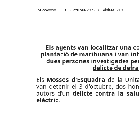
05 Octubre 2023
Visites: 710
Successos
Els agents van localitzar una c
plantació de marihuana i van int
dues persones investigades per 
delicte de defra
Els
Mossos d'Esquadra
de la Unita
van detenir el 3 d'octubre, dos ho
autors d'un
delicte contra la sal
elèctric
.