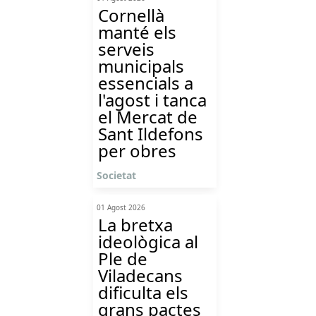
Cornellà
manté els
serveis
municipals
essencials a
l'agost i tanca
el Mercat de
Sant Ildefons
per obres
Societat
01 Agost 2026
La bretxa
ideològica al
Ple de
Viladecans
dificulta els
grans pactes