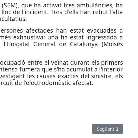
(SEM), que ha activat tres ambulàncies, ha
lloc de l'incident. Tres d'ells han rebut l'alta
acultatius.
persones afectades han estat evacuades a
ó més exhaustiva: una ha estat ingressada a
 a l'Hospital General de Catalunya (Moisès
eocupació entre el veïnat durant els primers
ntensa fumera que s'ha acumulat a l'interior
vestigant les causes exactes del sinistre, els
rcuit de l'electrodomèstic afectat.
ament una autocaravana a la C-32 a Castelldefels
Article següent: De
Següent