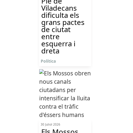
Ple de
Viladecans
dificulta els
grans pactes
de ciutat
entre
esquerra i
dreta
Política
30 Juliol 2026
Els Mossos