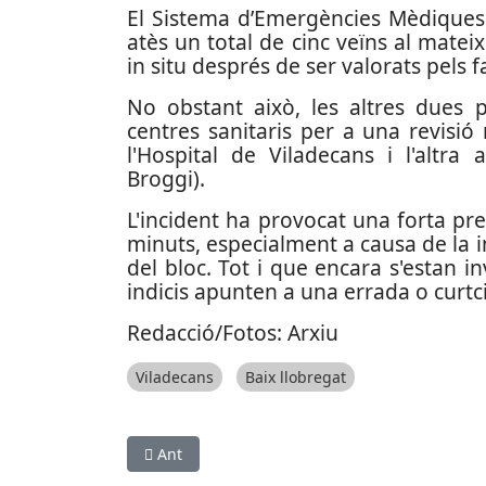
El Sistema d’Emergències Mèdiques 
atès un total de cinc veïns al mateix 
in situ després de ser valorats pels f
No obstant això, les altres dues 
centres sanitaris per a una revisi
l'Hospital de Viladecans i l'altra
Broggi).
L'incident ha provocat una forta pr
minuts, especialment a causa de la i
del bloc. Tot i que encara s'estan in
indicis apunten a una errada o curtci
Redacció/Fotos: Arxiu
Viladecans
Baix llobregat
Article anterior: Un incendi destrueix complet
Ant