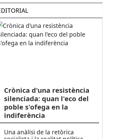
EDITORIAL
Crònica d'una resistència
silenciada: quan l'eco del
poble s'ofega en la
indiferència
Una anàlisi de la retòrica
socialista i la realitat política