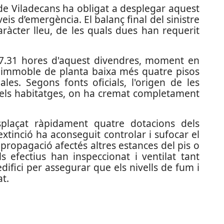
 de Viladecans ha obligat a desplegar aquest
is d’emergència. El balanç final del sinistre
ràcter lleu, de les quals dues han requerit
07.31 hores d'aquest divendres, moment en
un immoble de planta baixa més quatre pisos
les. Segons fonts oficials, l'origen de les
 dels habitatges, on ha cremat completament
esplaçat ràpidament quatre dotacions dels
extinció ha aconseguit controlar i sufocar el
a propagació afectés altres estances del pis o
ls efectius han inspeccionat i ventilat tant
edifici per assegurar que els nivells de fum i
t.