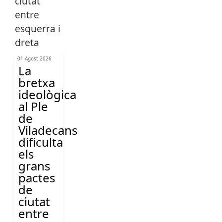
01 Agost 2026
La
bretxa
ideològica
al Ple
de
Viladecans
dificulta
els
grans
pactes
de
ciutat
entre