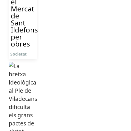
el
Mercat
de
Sant
Ildefons
per
obres
Societat