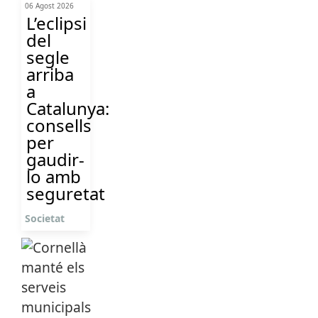
06 Agost 2026
L’eclipsi
del
segle
arriba
a
Catalunya:
consells
per
gaudir-
lo amb
seguretat
Societat