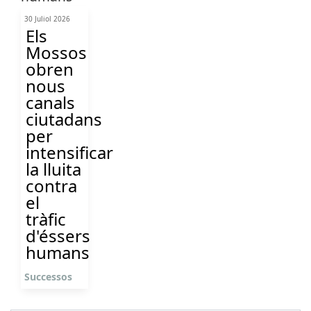
30 Juliol 2026
Els
Mossos
obren
nous
canals
ciutadans
per
intensificar
la lluita
contra
el
tràfic
d'éssers
humans
Successos