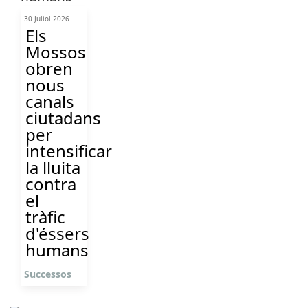
30 Juliol 2026
Els
Mossos
obren
nous
canals
ciutadans
per
intensificar
la lluita
contra
el
tràfic
d'éssers
humans
Successos