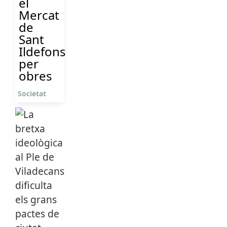
el
Mercat
de
Sant
Ildefons
per
obres
Societat