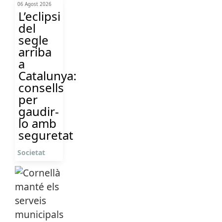
06 Agost 2026
L’eclipsi
del
segle
arriba
a
Catalunya:
consells
per
gaudir-
lo amb
seguretat
Societat