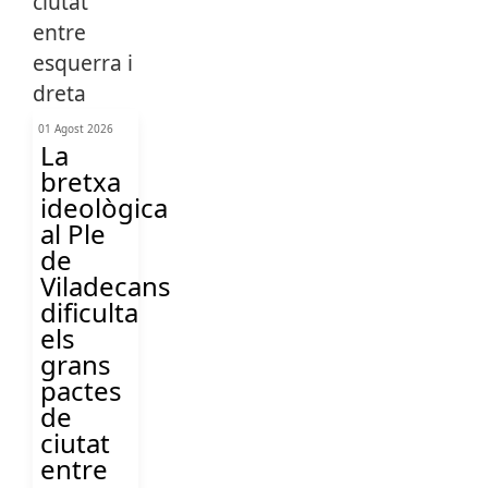
01 Agost 2026
La
bretxa
ideològica
al Ple
de
Viladecans
dificulta
els
grans
pactes
de
ciutat
entre