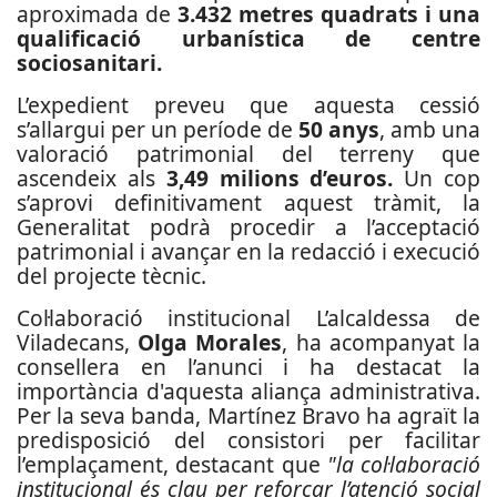
aproximada de
3.432 metres quadrats i una
qualificació urbanística de centre
sociosanitari.
L’expedient preveu que aquesta cessió
s’allargui per un període de
50 anys
, amb una
valoració patrimonial del terreny que
ascendeix als
3,49 milions d’euros.
Un cop
s’aprovi definitivament aquest tràmit, la
Generalitat podrà procedir a l’acceptació
patrimonial i avançar en la redacció i execució
del projecte tècnic.
Col·laboració institucional L’alcaldessa de
Viladecans,
Olga Morales
, ha acompanyat la
consellera en l’anunci i ha destacat la
importància d'aquesta aliança administrativa.
Per la seva banda, Martínez Bravo ha agraït la
predisposició del consistori per facilitar
l’emplaçament, destacant que
"la col·laboració
institucional és clau per reforçar l’atenció social