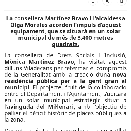
La consellera Martínez Bravo i l’alcaldessa
Olga Morales acorden l’impuls d’aquest
equipament, que se situarà en un solar
municipal de més de 3.400 metres
quadrats.
La consellera de Drets Socials i Inclusió,
Mònica Martínez Bravo
, ha visitat aquest
dilluns Viladecans per refermar el compromís
de la Generalitat amb la creació d’una
nova
residència pública per a la gent gran al
municipi.
El projecte, fruit de la col·laboració
entre el Departament i l’Ajuntament, s’ubicarà
en un solar municipal estratègic situat a
l’
avinguda del Mil·lenari
, amb l'objectiu de
pal·liar el dèficit històric de places públiques a
la zona.
Durant la visita, la consellera ha subratllat