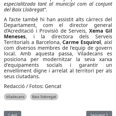
especialitzada tant al municipi com al conjunt
del Baix Llobregat".
A l’acte també hi han assistit alts càrrecs del
Departament, com el director general
d’Acreditació i Provisió de Serveis,
Xema Gil
Meneses
, i la directora dels Serveis
Territorials a Barcelona,
Carme Esquirol
, així
com diversos membres de l'equip de govern
local. Amb aquesta passa, Viladecans es
posiciona per modernitzar la seva xarxa
d'equipaments socials i garantir un
envelliment digne i arrelat al territori per als
seus ciutadans.
Redacció / Fotos: Gencat
Viladecans
Baix llobregat
Article anterior: 68è Ral·li Barcelona-Sitges: L'elegància del pa
Article següent:
Ant
Següent