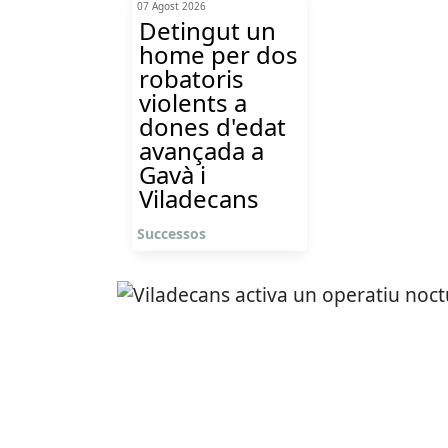
07 Agost 2026
Detingut un
home per dos
robatoris
violents a
dones d'edat
avançada a
Gavà i
Viladecans
Successos