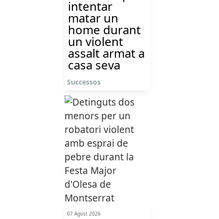
intentar
matar un
home durant
un violent
assalt armat a
casa seva
Successos
07 Agost 2026