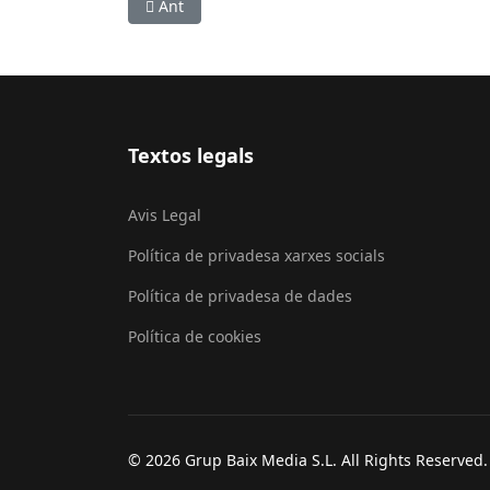
Article anterior: Sant Boi i la Generalitat trenq
Ant
Textos legals
Avis Legal
Política de privadesa xarxes socials
Política de privadesa de dades
Política de cookies
© 2026 Grup Baix Media S.L. All Rights Reserved