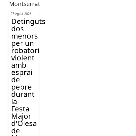
07 Agost 2026
Detinguts
dos
menors
per un
robatori
violent
amb
esprai
de
pebre
durant
la
Festa
Major
d'Olesa
de