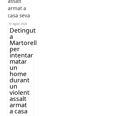
07 Agost 2026
Detingut
a
Martorell
per
intentar
matar
un
home
durant
un
violent
assalt
armat
a casa