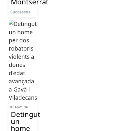
Montserrat
Successos
07 Agost 2026
Detingut
un
home