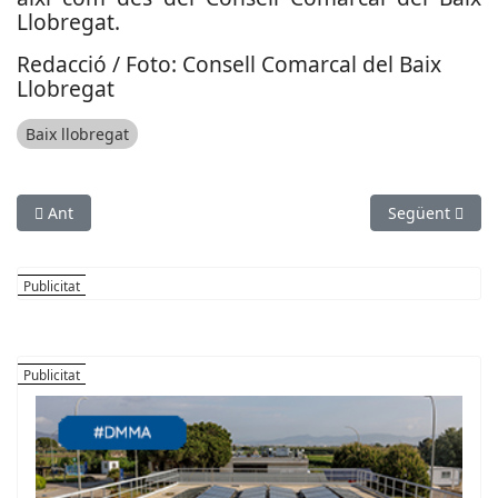
Llobregat.
Redacció / Foto: Consell Comarcal del Baix
Llobregat
Baix llobregat
Article anterior: Sergio Garrote serà el pregoner de la Festa M
Article següen
Ant
Següent