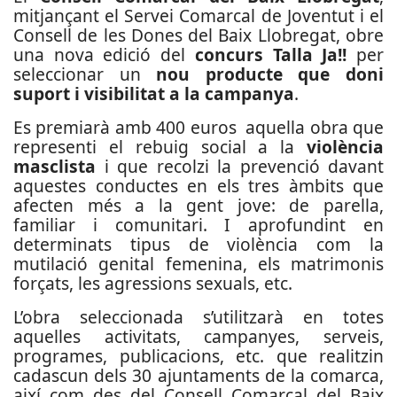
mitjançant el Servei Comarcal de Joventut i el
Consell de les Dones del Baix Llobregat, obre
una nova edició del
concurs Talla Ja!!
per
seleccionar un
nou producte que doni
suport i visibilitat a la campanya
.
Es premiarà amb 400 euros aquella obra que
representi el rebuig social a la
violència
masclista
i que recolzi la prevenció davant
aquestes conductes en els tres àmbits que
afecten més a la gent jove: de parella,
familiar i comunitari. I aprofundint en
determinats tipus de violència com la
mutilació genital femenina, els matrimonis
forçats, les agressions sexuals, etc.
L’obra seleccionada s’utilitzarà en totes
aquelles activitats, campanyes, serveis,
programes, publicacions, etc. que realitzin
cadascun dels 30 ajuntaments de la comarca,
així com des del Consell Comarcal del Baix