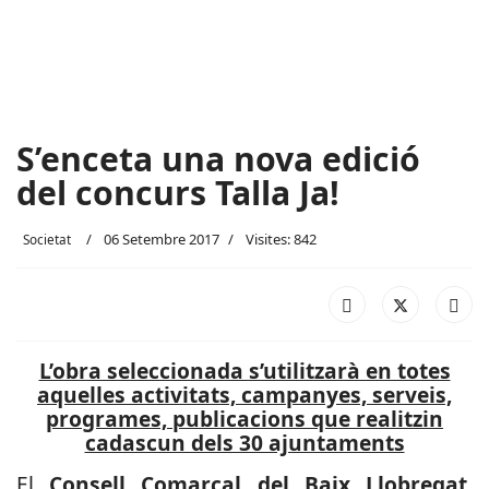
S’enceta una nova edició
del concurs Talla Ja!
06 Setembre 2017
Visites: 842
Societat
L’obra seleccionada s’utilitzarà en totes
aquelles activitats, campanyes, serveis,
programes, publicacions que realitzin
cadascun dels 30 ajuntaments
El
Consell Comarcal del Baix Llobregat
,