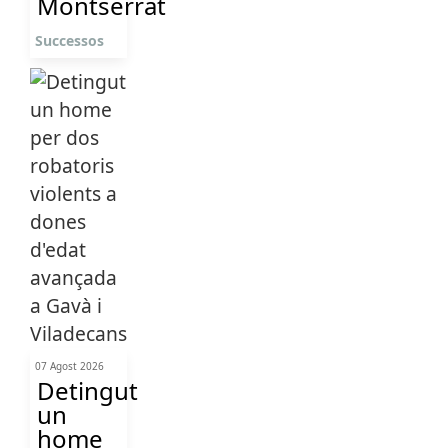
Montserrat
Successos
07 Agost 2026
Detingut
un
home