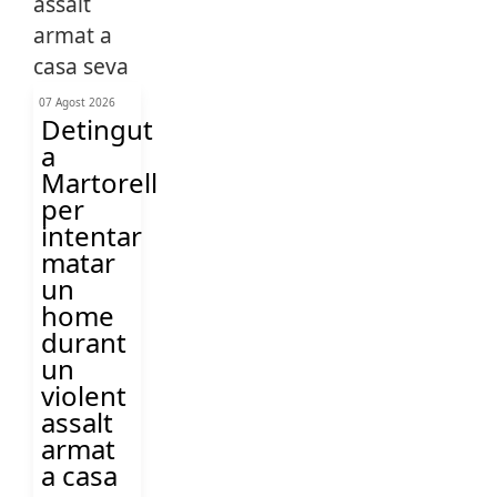
07 Agost 2026
Detingut
a
Martorell
per
intentar
matar
un
home
durant
un
violent
assalt
armat
a casa