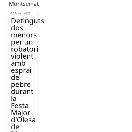
07 Agost 2026
Detinguts
dos
menors
per un
robatori
violent
amb
esprai
de
pebre
durant
la
Festa
Major
d'Olesa
de