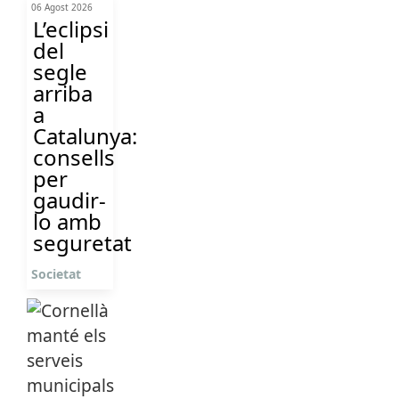
06 Agost 2026
L’eclipsi
del
segle
arriba
a
Catalunya:
consells
per
gaudir-
lo amb
seguretat
Societat