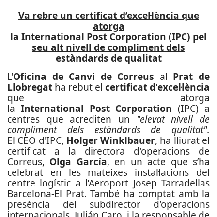
Va rebre un certificat d’excel·lència que
atorga
la International Post Corporation (IPC) pel
seu alt nivell de compliment dels
estàndards de qualitat
L'
Oficina de Canvi de Correus
al
Prat de
Llobregat
ha rebut el
certificat d'excel·lència
que atorga
la
International Post Corporation
(IPC) a
centres que acrediten un
"elevat nivell de
compliment dels estàndards de qualitat".
El CEO d'IPC,
Holger Winklbauer
, ha lliurat el
certificat a la directora d'operacions de
Correus,
Olga García
, en un acte que s’ha
celebrat en les mateixes instal·lacions del
centre logístic a l’Aeroport Josep Tarradellas
Barcelona-El Prat. També ha comptat amb la
presència del subdirector d'operacions
internacionals, Julián Caro, i la responsable de