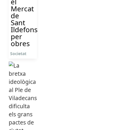
el
Mercat
de
Sant
Ildefons
per
obres
Societat