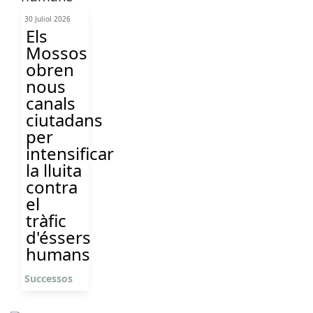
30 Juliol 2026
Els
Mossos
obren
nous
canals
ciutadans
per
intensificar
la lluita
contra
el
tràfic
d'éssers
humans
Successos