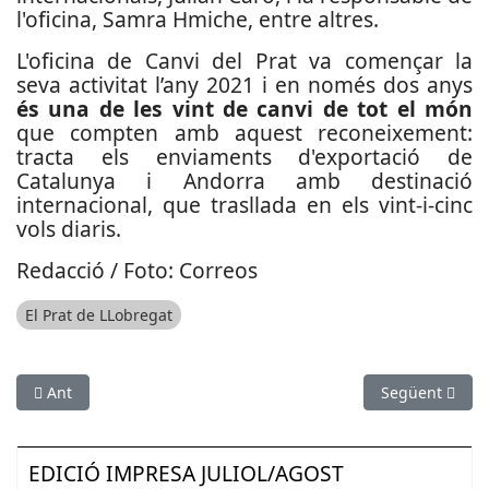
l'oficina, Samra Hmiche, entre altres.
L'oficina de Canvi del Prat va començar la
seva activitat l’any 2021 i en només dos anys
és una de les vint de canvi de tot el món
que compten amb aquest reconeixement:
tracta els enviaments d'exportació de
Catalunya i Andorra amb destinació
internacional, que trasllada en els vint-i-cinc
vols diaris.
Redacció / Foto: Correos
El Prat de LLobregat
Article anterior: S’adjudiquen les obres de construcció del no
Article següen
Ant
Següent
EDICIÓ IMPRESA JULIOL/AGOST