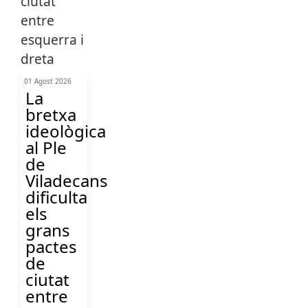
01 Agost 2026
La
bretxa
ideològica
al Ple
de
Viladecans
dificulta
els
grans
pactes
de
ciutat
entre