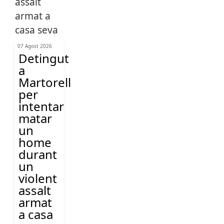
07 Agost 2026
Detingut
a
Martorell
per
intentar
matar
un
home
durant
un
violent
assalt
armat
a casa