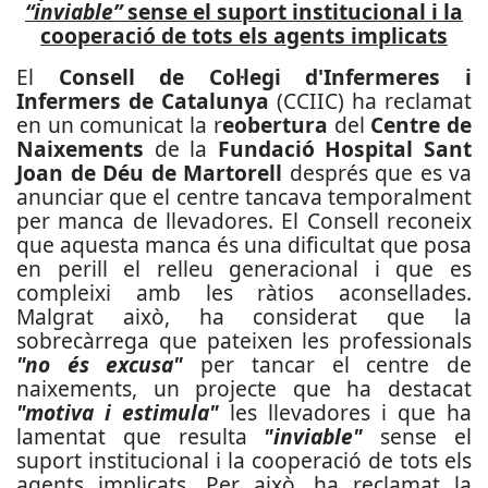
“inviable”
sense el suport institucional i la
cooperació de tots els agents implicats
El
Consell de Col·legi d'Infermeres i
Infermers de Catalunya
(CCIIC) ha reclamat
en un comunicat la r
eobertura
del
Centre de
Naixements
de la
Fundació Hospital Sant
Joan de Déu de Martorell
després que es va
anunciar que el centre tancava temporalment
per manca de llevadores. El Consell reconeix
que aquesta manca és una dificultat que posa
en perill el relleu generacional i que es
compleixi amb les ràtios aconsellades.
Malgrat això, ha considerat que la
sobrecàrrega que pateixen les professionals
"no és excusa"
per tancar el centre de
naixements, un projecte que ha destacat
"motiva i estimula"
les llevadores i que ha
lamentat que resulta
"inviable"
sense el
suport institucional i la cooperació de tots els
agents implicats. Per això, ha reclamat la