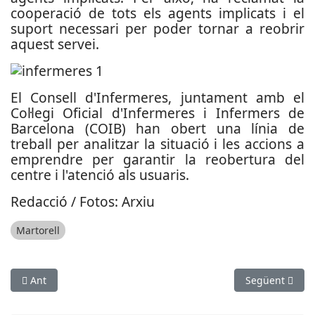
cooperació de tots els agents implicats i el
suport necessari per poder tornar a reobrir
aquest servei.
El Consell d'Infermeres, juntament amb el
Col·legi Oficial d'Infermeres i Infermers de
Barcelona (COIB) han obert una línia de
treball per analitzar la situació i les accions a
emprendre per garantir la reobertura del
centre i l'atenció als usuaris.
Redacció / Fotos: Arxiu
Martorell
Article anterior: Afectacions en el servei de Rodalies a l’R4 d
Article següen
Ant
Següent