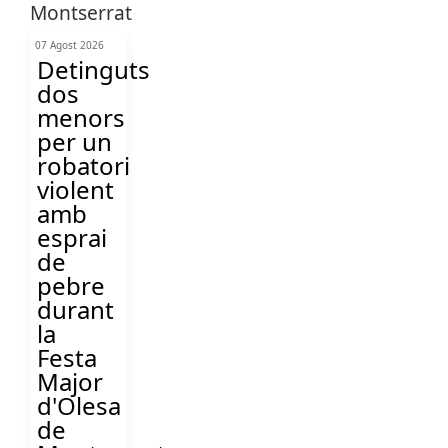
07 Agost 2026
Detinguts
dos
menors
per un
robatori
violent
amb
esprai
de
pebre
durant
la
Festa
Major
d'Olesa
de