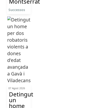
Montserrat
Successos
07 Agost 2026
Detingut
un
home