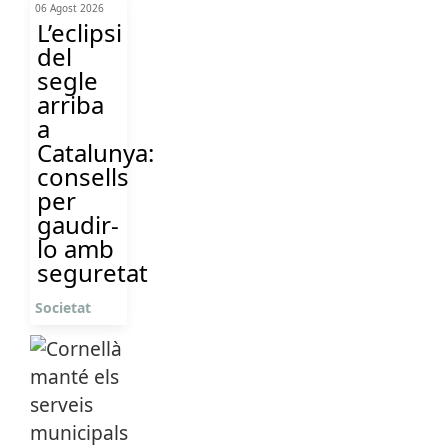
06 Agost 2026
L’eclipsi
del
segle
arriba
a
Catalunya:
consells
per
gaudir-
lo amb
seguretat
Societat