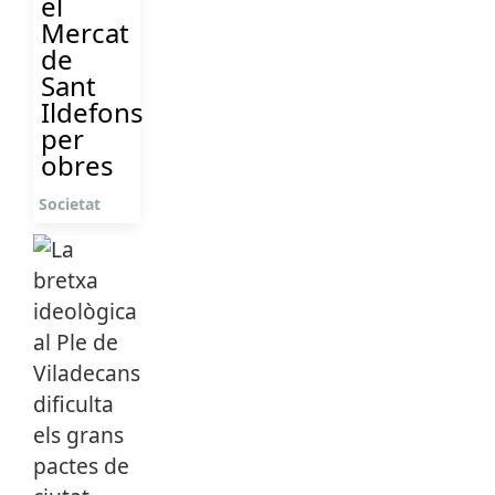
el
Mercat
de
Sant
Ildefons
per
obres
Societat