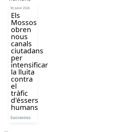
30 Juliol 2026
Els
Mossos
obren
nous
canals
ciutadans
per
intensificar
la lluita
contra
el
tràfic
d'éssers
humans
Successos