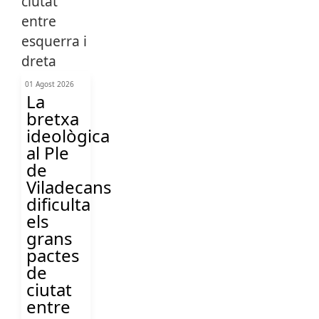
01 Agost 2026
La
bretxa
ideològica
al Ple
de
Viladecans
dificulta
els
grans
pactes
de
ciutat
entre