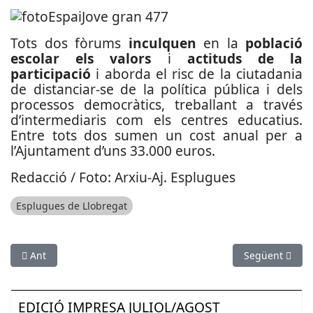
Tots dos fòrums
inculquen
en la
població
escolar els valors
i
actituds de la
participació
i aborda el risc de la ciutadania
de distanciar-se de la política pública i dels
processos democràtics, treballant a través
d’intermediaris com els centres educatius.
Entre tots dos sumen un cost anual per a
l’Ajuntament d’uns 33.000 euros.
Redacció / Foto: Arxiu-Aj. Esplugues
Esplugues de Llobregat
Article anterior: Front comú per reivindicar la finalització de l
Article següent
Ant
Següent
EDICIÓ IMPRESA JULIOL/AGOST