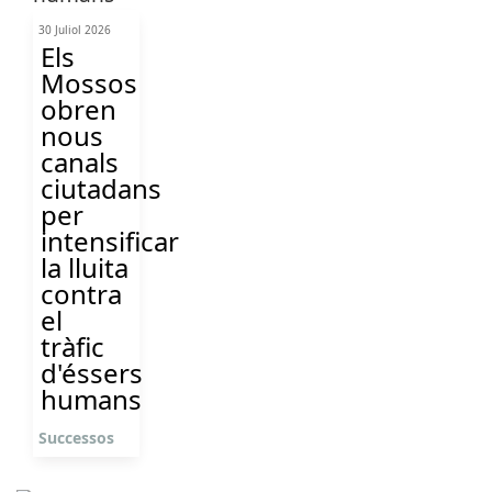
30 Juliol 2026
Els
Mossos
obren
nous
canals
ciutadans
per
intensificar
la lluita
contra
el
tràfic
d'éssers
humans
Successos