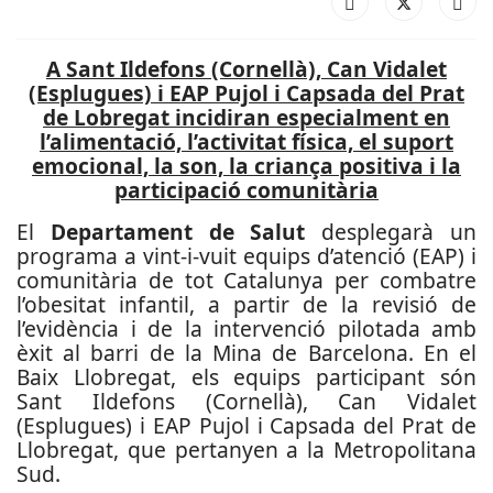
A Sant Ildefons (Cornellà), Can Vidalet
(Esplugues) i EAP Pujol i Capsada del Prat
de Lobregat incidiran especialment en
l’alimentació, l’activitat física, el suport
emocional, la son, la criança positiva i la
participació comunitària
El
Departament de Salut
desplegarà un
programa a vint-i-vuit equips d’atenció (EAP) i
comunitària de tot Catalunya per combatre
l’obesitat infantil, a partir de la revisió de
l’evidència i de la intervenció pilotada amb
èxit al barri de la Mina de Barcelona. En el
Baix Llobregat, els equips participant són
Sant Ildefons (Cornellà), Can Vidalet
(Esplugues) i EAP Pujol i Capsada del Prat de
Llobregat, que pertanyen a la Metropolitana
Sud.