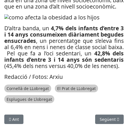
alta en una zona de nivell socioeconòmic baix
que en una zona d’alt nivell socioeconòmic.
D’altra banda, un
4,7% dels infants d’entre 3
i 14 anys consumeixen diàriament begudes
ensucrades
, un percentatge que s’eleva fins
al 6,4% en nens i nenes de classe social baixa.
Pel que fa a l’oci sedentari, un
42,8% dels
infants d’entre 3 i 14 anys són sedentaris
(45,4% dels nens versus 40,0% de les nenes).
Redacció / Fotos: Arxiu
Cornellà de LLobregat
El Prat de LLobregat
Esplugues de Llobregat
Article anterior: Se celebren els Premis Ràdio Molins de Rei 2
Article següent
Ant
Següent