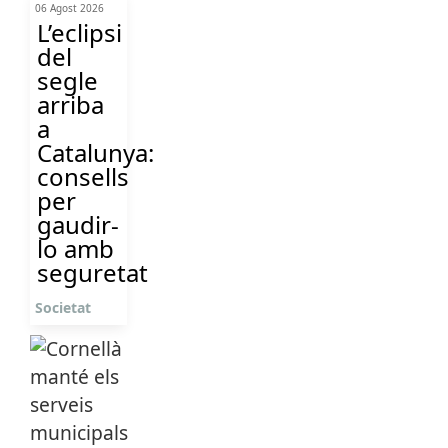
06 Agost 2026
L’eclipsi
del
segle
arriba
a
Catalunya:
consells
per
gaudir-
lo amb
seguretat
Societat