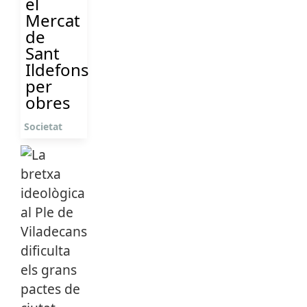
el
Mercat
de
Sant
Ildefons
per
obres
Societat