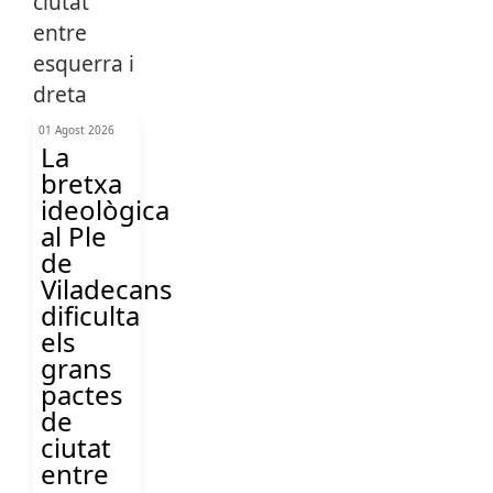
01 Agost 2026
La
bretxa
ideològica
al Ple
de
Viladecans
dificulta
els
grans
pactes
de
ciutat
entre