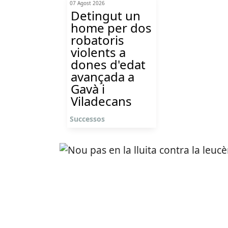
07 Agost 2026
Detingut un
home per dos
robatoris
violents a
dones d'edat
avançada a
Gavà i
Viladecans
Successos