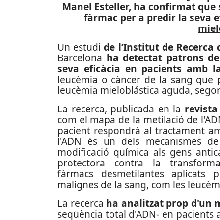
Manel Esteller, ha confirmat que 
fàrmac per a predir la seva 
miel
Un estudi
de l’Institut de Recerca
Barcelona
ha detectat patrons de 
seva eficàcia en pacients amb l
leucèmia o càncer de la sang que p
leucèmia mieloblástica aguda, sego
La recerca, publicada en la
revista
com el mapa de la metilació de l'A
pacient respondrà al tractament a
l'ADN és un dels mecanismes de l
modificació química als gens antic
protectora contra la transforma
fàrmacs desmetilantes aplicats p
malignes de la sang, com les leucèm
La recerca
ha analitzat prop d'un 
seqüència total d'ADN- en pacients