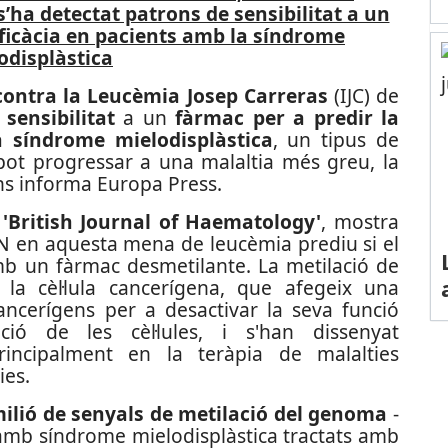
s’ha detectat patrons de sensibilitat a un
eficàcia en pacients amb la síndrome
odisplàstica
 contra la Leucèmia Josep Carreras
(IJC) de
sensibilitat
a un
fàrmac per a predir la
a síndrome mielodisplàstica
, un tipus de
ot progressar a una malaltia més greu, la
ns informa Europa Press.
 'British Journal of Haematology'
, mostra
DN en aquesta mena de leucèmia prediu si el
mb un fàrmac desmetilante.
La metilació de
a cèl·lula cancerígena, que afegeix una
ancerígens per a desactivar la seva funció
ció de les cèl·lules, i s'han dissenyat
rincipalment en la teràpia de malalties
ies.
milió de senyals de metilació del genoma
-
 amb síndrome mielodisplàstica tractats amb