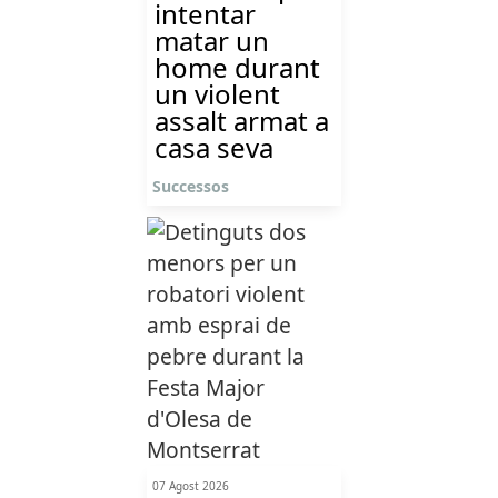
intentar
matar un
home durant
un violent
assalt armat a
casa seva
Successos
07 Agost 2026