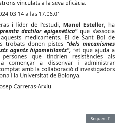
rons vinculats a la seva eficàcia.
eras i líder de l'estudi,
Manel Esteller
, ha
premta dactilar epigenètica"
que s'associa
 aquests medicaments. El de Sant Boi de
ns trobats donen pistes
"dels mecanismes
ests agents hipometilants",
fet que ajuda a
persones que tindrien resistències als
 a començar a dissenyar i administrar
 comptat amb la col·laboració d'investigadors
ona i la Universitat de Bolonya.
Josep Carreras-Arxiu
p de la Guàrdia Civil a Catalunya
Article següent: Tor
Següent