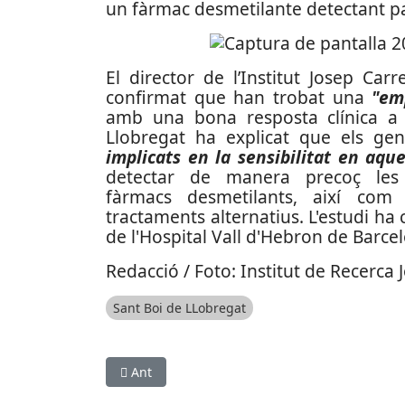
un fàrmac desmetilante detectant pat
El director de l’Institut Josep Carr
confirmat que han trobat una
"em
amb una bona resposta clínica a
Llobregat ha explicat que els ge
implicats en la sensibilitat en aqu
detectar de manera precoç les 
fàrmacs desmetilants, així com
tractaments alternatius. L'estudi ha
de l'Hospital Vall d'Hebron de Barcel
Redacció / Foto: Institut de Recerca 
Sant Boi de LLobregat
Article anterior: Pedro Antonio Pizarro, nou ca
Ant