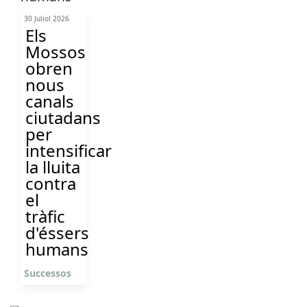
30 Juliol 2026
Els
Mossos
obren
nous
canals
ciutadans
per
intensificar
la lluita
contra
el
tràfic
d'éssers
humans
Successos