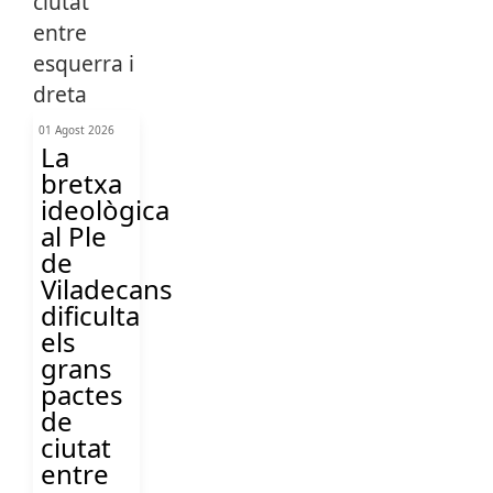
01 Agost 2026
La
bretxa
ideològica
al Ple
de
Viladecans
dificulta
els
grans
pactes
de
ciutat
entre