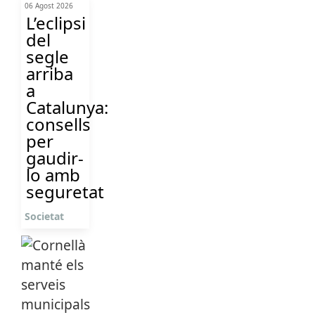
06 Agost 2026
L’eclipsi
del
segle
arriba
a
Catalunya:
consells
per
gaudir-
lo amb
seguretat
Societat