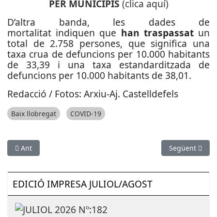
PER MUNICIPIS
(clica aquí)
D’altra banda, les dades de
mortalitat indiquen que
han traspassat
un
total de 2.758 persones, que significa una
taxa crua de defuncions per 10.000 habitants
de 33,39 i una taxa estandarditzada de
defuncions per 10.000 habitants de 38,01.
Redacció / Fotos: Arxiu-Aj. Castelldefels
Baix llobregat
COVID-19
Article anterior: Fundesplai inaugura un ‘escape room’ de cièn
Article següent
Ant
Següent
EDICIÓ IMPRESA JULIOL/AGOST