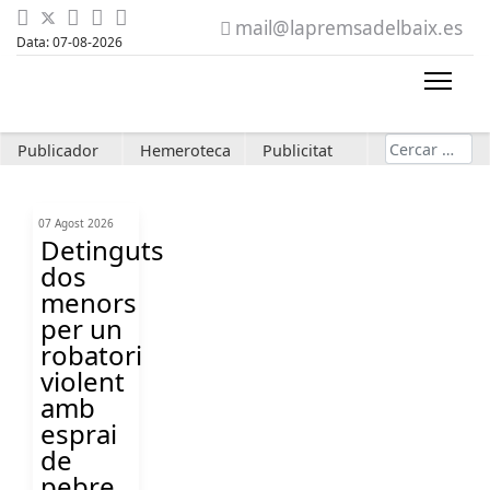
mail@lapremsadelbaix.es
Data: 07-08-2026
Cerca
Publicador
Hemeroteca
Publicitat
07 Agost 2026
Detinguts
dos
menors
per un
robatori
violent
amb
esprai
de
pebre