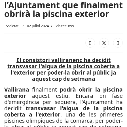
l’Ajuntament que finalment
obrirà la piscina exterior
02 Juliol 2024
Visites: 899
Societat
El consistori valliranenc ha decidit
transvasar l'aigua de la piscina coberta a
l'exterior per poder-la obrir al públic ja
aquest cap de setmana
Vallirana
finalment
podrà obrir la piscina
exterior
aquest estiu. Encara en fase
d'emergència per sequera, l'Ajuntament ha
decidit
transvasar l'aigua de la piscina
coberta a l'exterior
, una de les primeres
piscines olímpiques de la comarca, per poder-
la obrir al públic ja aquest cap de setmana
.