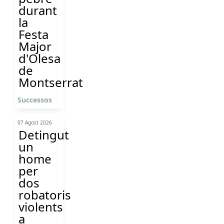
durant
la
Festa
Major
d'Olesa
de
Montserrat
Successos
07 Agost 2026
Detingut
un
home
per
dos
robatoris
violents
a