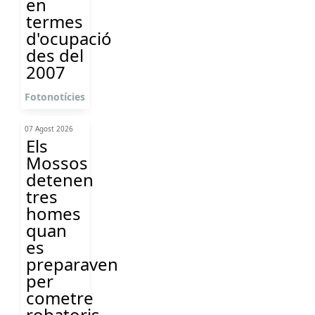
en
termes
d'ocupació
des del
2007
Fotonotícies
07 Agost 2026
Els
Mossos
detenen
tres
homes
quan
es
preparaven
per
cometre
robatoris