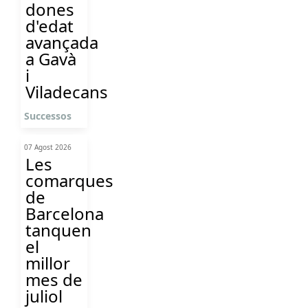
dones
d'edat
avançada
a Gavà
i
Viladecans
Successos
07 Agost 2026
Les
comarques
de
Barcelona
tanquen
el
millor
mes de
juliol