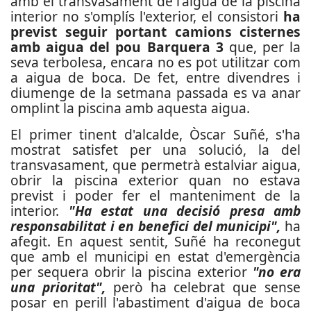
amb el transvasament de l'aigua de la piscina
interior no s'omplís l'exterior, el consistori
ha
previst seguir portant camions cisternes
amb aigua del pou Barquera 3
que, per la
seva terbolesa, encara no es pot utilitzar com
a aigua de boca. De fet, entre divendres i
diumenge de la setmana passada es va anar
omplint la piscina amb aquesta aigua.
El primer tinent d'alcalde, Òscar Suñé, s'ha
mostrat satisfet per una solució, la del
transvasament, que permetrà estalviar aigua,
obrir la piscina exterior quan no estava
previst i poder fer el manteniment de la
interior.
"Ha estat una decisió presa amb
responsabilitat i en benefici del municipi",
ha
afegit. En aquest sentit, Suñé ha reconegut
que amb el municipi en estat d'emergència
per sequera obrir la piscina exterior
"no era
una prioritat",
però ha celebrat que sense
posar en perill l'abastiment d'aigua de boca