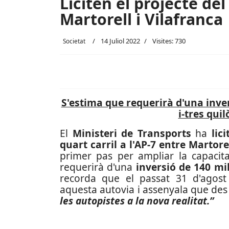
Liciten el projecte del
Martorell i Vilafranca
14 Juliol 2022
Visites: 730
Societat
S'estima que requerirà d'una inver
i-tres qui
El
Ministeri de Transports
ha
lic
quart carril a l'AP-7 entre Martore
primer pas per ampliar la capacita
requerirà d'una
inversió de 140 mi
recorda que el passat 31 d'agost 
aquesta autovia i assenyala que des 
les autopistes a la nova realitat.”