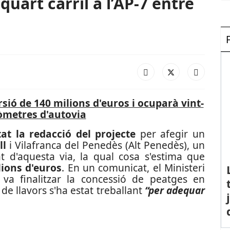
 quart carril a l’AP-7 entre
sió de 140 milions d'euros i ocuparà vint-
lòmetres d'autovia
itat la redacció del projecte
per afegir un
ll
i Vilafranca del Penedès (Alt Penedès), un
t d'aquesta via, la qual cosa s'estima que
lions d'euros
.
En un comunicat, el Ministeri
va finalitzar la concessió de peatges en
de llavors s'ha estat treballant
“per adequar