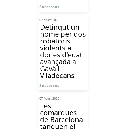
Successos
07 Agost 2026
Detingut un
home per dos
robatoris
violents a
dones d'edat
avançada a
Gavà i
Viladecans
Successos
07 Agost 2026
Les
comarques
de Barcelona
tanquen el