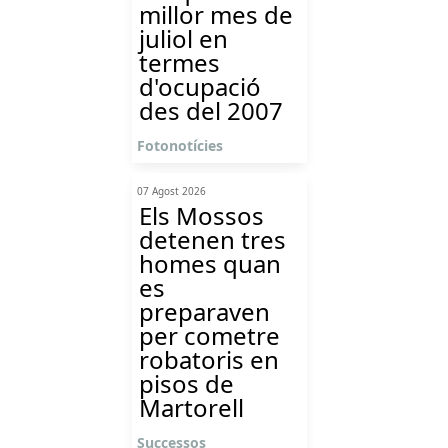
millor mes de
juliol en
termes
d'ocupació
des del 2007
Fotonotícies
07 Agost 2026
Els Mossos
detenen tres
homes quan
es
preparaven
per cometre
robatoris en
pisos de
Martorell
Successos