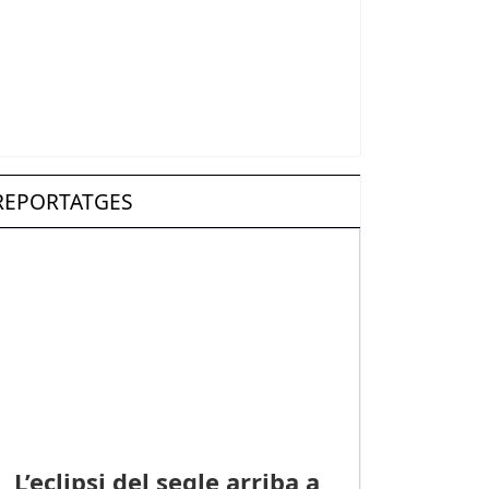
REPORTATGES
L’eclipsi del segle arriba a