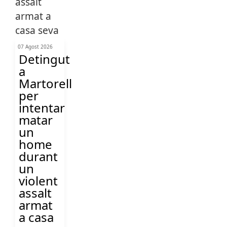
07 Agost 2026
Detingut
a
Martorell
per
intentar
matar
un
home
durant
un
violent
assalt
armat
a casa