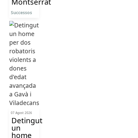
Montserrat
Successos
07 Agost 2026
Detingut
un
home