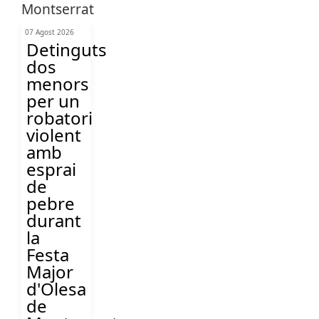
07 Agost 2026
Detinguts
dos
menors
per un
robatori
violent
amb
esprai
de
pebre
durant
la
Festa
Major
d'Olesa
de