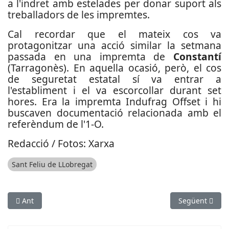
a l'indret amb estelades per donar suport als
treballadors de les impremtes.
Cal recordar que el mateix cos va
protagonitzar una acció similar la setmana
passada en una impremta de
Constantí
(Tarragonès). En aquella ocasió, però, el cos
de seguretat estatal sí va entrar a
l'establiment i el va escorcollar durant set
hores. Era la impremta Indufrag Offset i hi
buscaven documentació relacionada amb el
referèndum de l'1-O.
Redacció / Fotos: Xarxa
Sant Feliu de LLobregat
Article anterior: El Baix Llobregat, gran receptora de fluxos mi
Article següen
Ant
Següent