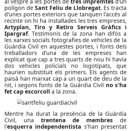
al vespre a les portes de
tres impremtes
d'un
polígon de
Sant Feliu de Llobregat
. Es tracta
d'unes portes exteriors que tanquen l'accés al
recinte on hi ha instal·lades les tres empreses,
Artyplan, Tiro y Retiro Serveis Gràfics i
Ipargraf
. Testimonis de la zona han difós a
les xarxes socials fotografies de vehicles de la
Guàrdia Civil en aquestes portes, i fonts dels
treballadors d'una de les empreses han
explicat que cap a tres quarts de nou hi havia
dos vehicles policials no logotipats, que
haurien substituït els primers. Els agents de
paisà han marxat cap a un quart de deu de la
nit, i segons fonts de la Guàrdia Civil
no s'ha
fet cap escorcoll
a la zona.
Mentre ha durat la presència de la Guàrdia
Civil, una
trentena de membres
de
l'
esquerra independentista
s'han presentat