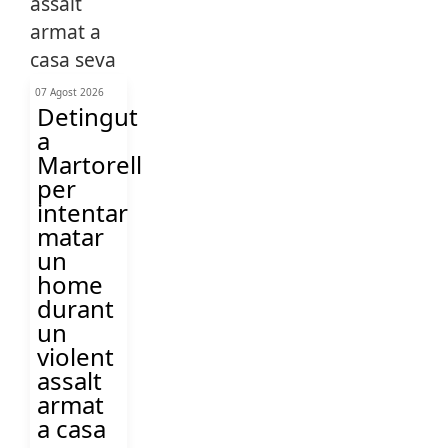
07 Agost 2026
Detingut
a
Martorell
per
intentar
matar
un
home
durant
un
violent
assalt
armat
a casa