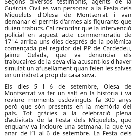
Segons diversos testimonis, agents de la
Guàrdia Civil es van personar a la Festa dels
Miquelets d'Olesa de Montserrat i van
demanar el permís d'armes als figurants que
duien trabucs. Cal recordar que la intervenció
policial en aquest acte commemoratiu de
1714 arriba uns dies després de la polèmica
començada pel regidor del PP de Cardedeu,
Jaime Gelada, que va denunciar els
trabucaires de la seva vila acusant-los d'haver
simulat un afusellament quan feien les salves
en un indret a prop de casa seva.
Els dies 5 i 6 de setembre, Olesa de
Montserrat va fer un salt en la història i va
reviure moments esdevinguts fa 300 anys
però que són presents en la memòria del
país. Tot gràcies a la celebració plena
d’activitats de la Festa dels Miquelets, que
enguany va incloure una setmana, la que va
anar de l’1 al 6 de setembre. La Festa dels