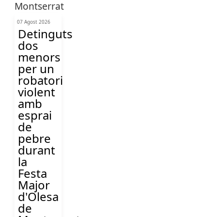
07 Agost 2026
Detinguts
dos
menors
per un
robatori
violent
amb
esprai
de
pebre
durant
la
Festa
Major
d'Olesa
de