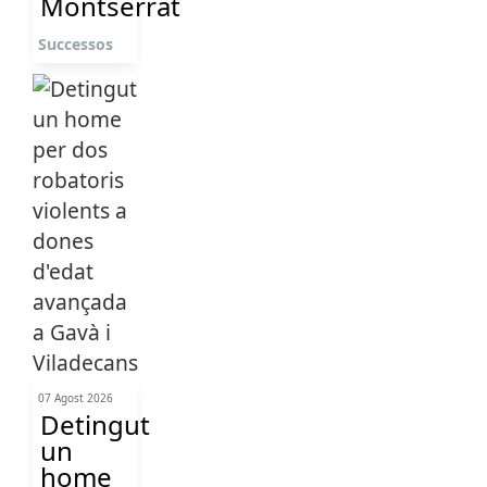
Montserrat
Successos
07 Agost 2026
Detingut
un
home