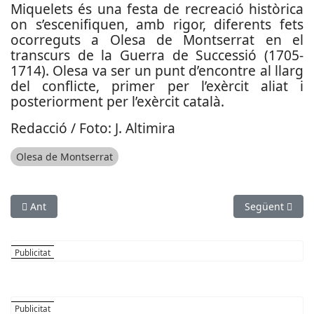
Miquelets és una festa de recreació històrica
on s’escenifiquen, amb rigor, diferents fets
ocorreguts a Olesa de Montserrat en el
transcurs de la Guerra de Successió (1705-
1714). Olesa va ser un punt d’encontre al llarg
del conflicte, primer per l’exèrcit aliat i
posteriorment per l’exèrcit català.
Redacció / Foto: J. Altimira
Olesa de Montserrat
Article anterior: L’Ajuntament de Sant Feliu crea un programa d’
Article següent
Ant
Següent