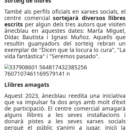
Sorteig de llibres
També als perfils oficials en xarxes socials, el
centre comercial
sortejarà diversos llibres
escrits
per algun dels tres autors que visiten
ànecblau en aquestes dates: Marta Miguel,
Dídac Bautista i Ignasi Muñoz. Aquells que
resultin guanyadors del sorteig rebran un
exemplar de "Dicen que la locura lo cura", "La
vida fantàstica" i "Seremos pasado".
Llibres amagats
Aquest 2023, ànecblau reedita una iniciativa
que va impulsar fa dos anys amb molt d'èxit
de participació. El centre comercial amagarà
alguns llibres a les seves instal·lacions i
donarà pistes a les seves xarxes socials
perquè el públic s'animi a jugar, iniciï la