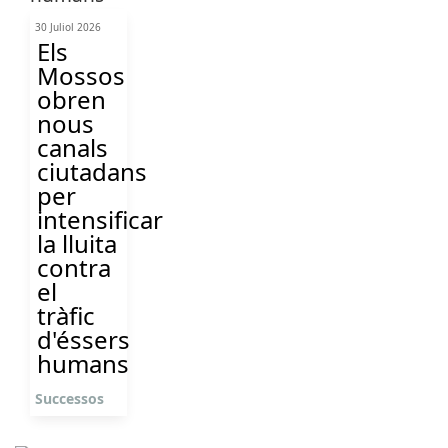
30 Juliol 2026
Els
Mossos
obren
nous
canals
ciutadans
per
intensificar
la lluita
contra
el
tràfic
d'éssers
humans
Successos