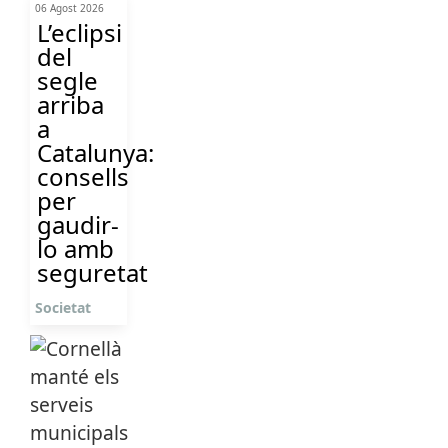
06 Agost 2026
L’eclipsi
del
segle
arriba
a
Catalunya:
consells
per
gaudir-
lo amb
seguretat
Societat