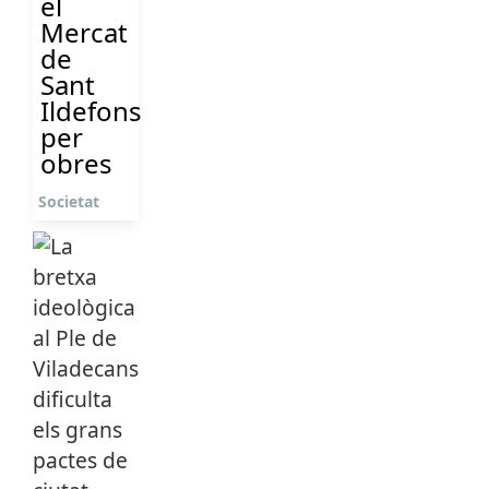
el
Mercat
de
Sant
Ildefons
per
obres
Societat