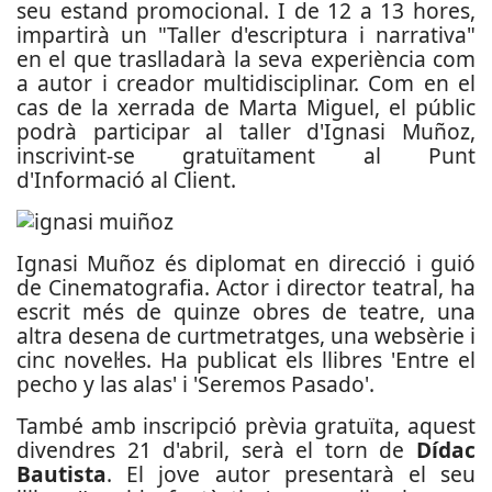
seu estand promocional. I de 12 a 13 hores,
impartirà un "Taller d'escriptura i narrativa"
en el que traslladarà la seva experiència com
a autor i creador multidisciplinar. Com en el
cas de la xerrada de Marta Miguel, el públic
podrà participar al taller d'Ignasi Muñoz,
inscrivint-se gratuïtament al Punt
d'Informació al Client.
Ignasi Muñoz és diplomat en direcció i guió
de Cinematografia. Actor i director teatral, ha
escrit més de quinze obres de teatre, una
altra desena de curtmetratges, una websèrie i
cinc novel·les. Ha publicat els llibres 'Entre el
pecho y las alas' i 'Seremos Pasado'.
També amb inscripció prèvia gratuïta, aquest
divendres 21 d'abril, serà el torn de
Dídac
Bautista
. El jove autor presentarà el seu