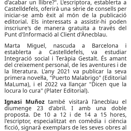
d'acabar un llibre?". L'escriptora, establerta a
Castelldefels, oferirà una sèrie de consells per
iniciar-se amb èxit al món de la publicació
editorial. Els interessats a assistir-hi poden
inscriure's de manera gratuïta a través del
Punt d'Informació al Client d'Ànecblau.
Marta Miguel, nascuda a Barcelona i
establerta a Castelldefels, va estudiar
Integració social i Teràpia Gestalt. És amant
del creixement personal, de les aventures i de
la literatura. L'any 2021 va publicar la seva
primera novel·la, "Puerto Malabrigo" (Editorial
MaLuma), i el 2022 va llançar "Dicen que la
locura lo cura" (Plater Editorial).
Ignasi Muñoz
també visitarà l'ànecblau el
diumenge 23 d'abril. I amb una doble
proposta. De 10 a 12 i de 14 a 15 hores,
l'escriptor, especialitzat en comèdia i ciència
ficció, signarà exemplars de les seves obres al