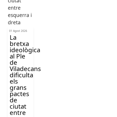
01 Agost 2026
La
bretxa
ideològica
al Ple
de
Viladecans
dificulta
els
grans
pactes
de
ciutat
entre