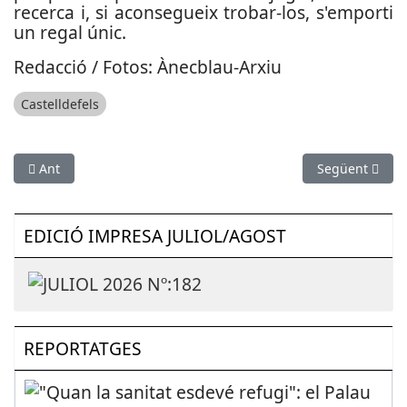
recerca i, si aconsegueix trobar-los, s'emporti
un regal únic.
Redacció / Fotos: Ànecblau-Arxiu
Castelldefels
Article anterior: Garanteixen el desdoblament de les vies de l’
Article següent
Ant
Següent
EDICIÓ IMPRESA JULIOL/AGOST
REPORTATGES