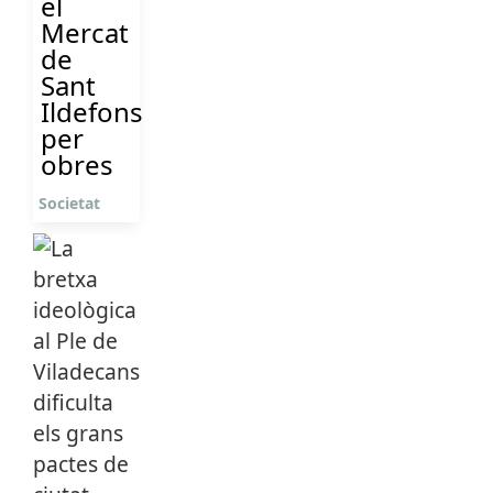
el
Mercat
de
Sant
Ildefons
per
obres
Societat