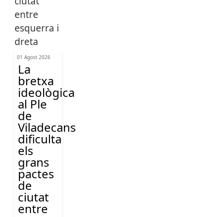
01 Agost 2026
La
bretxa
ideològica
al Ple
de
Viladecans
dificulta
els
grans
pactes
de
ciutat
entre