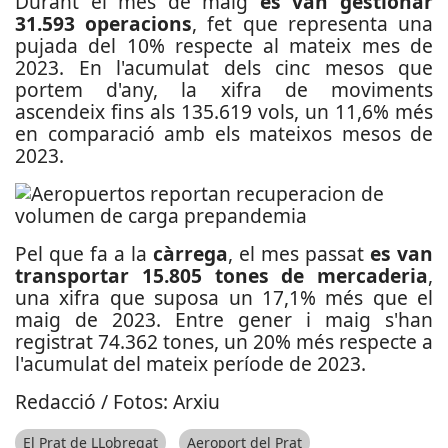
Durant el mes de maig
es van gestionar
31.593 operacions
, fet que representa una
pujada del 10% respecte al mateix mes de
2023. En l'acumulat dels cinc mesos que
portem d'any, la xifra de moviments
ascendeix fins als 135.619 vols, un 11,6% més
en comparació amb els mateixos mesos de
2023.
Pel que fa a la
càrrega
, el mes passat
es van
transportar 15.805 tones de mercaderia
,
una xifra que suposa un 17,1% més que el
maig de 2023. Entre gener i maig s'han
registrat 74.362 tones, un 20% més respecte a
l'acumulat del mateix període de 2023.
Redacció / Fotos: Arxiu
El Prat de LLobregat
Aeroport del Prat