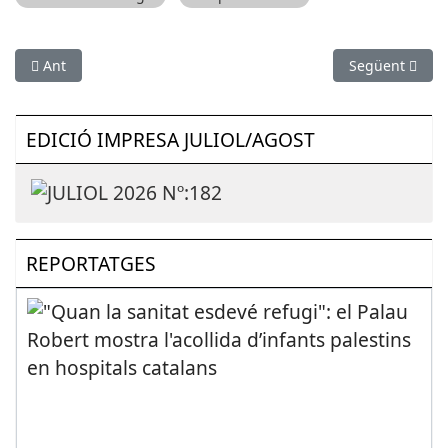
Article anterior: El nou jovent cristià: adaptant la fe a Catalun
Article següen
Ant
Següent
EDICIÓ IMPRESA JULIOL/AGOST
REPORTATGES