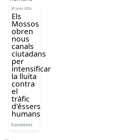
30 Juliol 2026
Els
Mossos
obren
nous
canals
ciutadans
per
intensificar
la lluita
contra
el
tràfic
d'éssers
humans
Successos