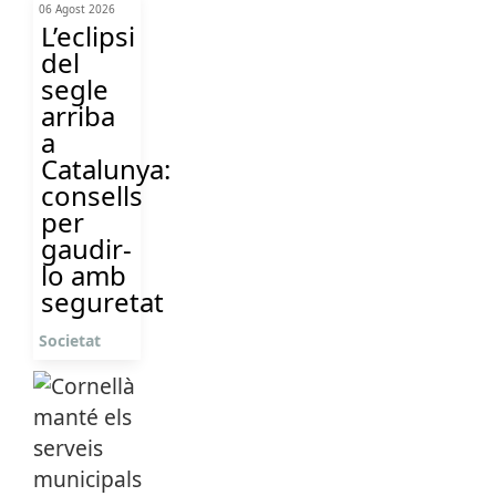
06 Agost 2026
L’eclipsi
del
segle
arriba
a
Catalunya:
consells
per
gaudir-
lo amb
seguretat
Societat