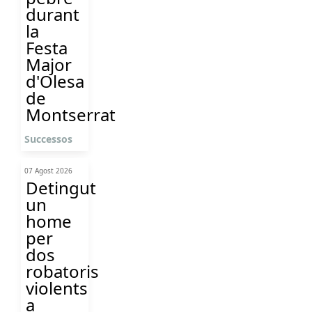
durant
la
Festa
Major
d'Olesa
de
Montserrat
Successos
07 Agost 2026
Detingut
un
home
per
dos
robatoris
violents
a