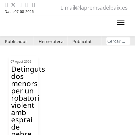
mail@lapremsadelbaix.es
Data: 07-08-2026
Cerca
Publicador
Hemeroteca
Publicitat
07 Agost 2026
Detinguts
dos
menors
per un
robatori
violent
amb
esprai
de
pebre