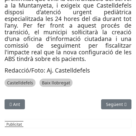
a la Muntanyeta, i exigeix que Castelldefels
disposi d'atenció urgent pediàtrica
especialitzada les 24 hores del dia durant tot
l'any. Per fer front a aquest procés de
transició, el municipi sol·licitarà la creació
d'una oficina d'informació ciutadana i una
comissió de seguiment per fiscalitzar
l'impacte real que la nova configuració de les
ABS tindrà sobre els pacients.
Redacció/Foto: Aj. Castelldefels
Castelldefels
Baix llobregat
Article anterior: Sant Feliu encara la recta final de les votaci
Article següen
Ant
Següent