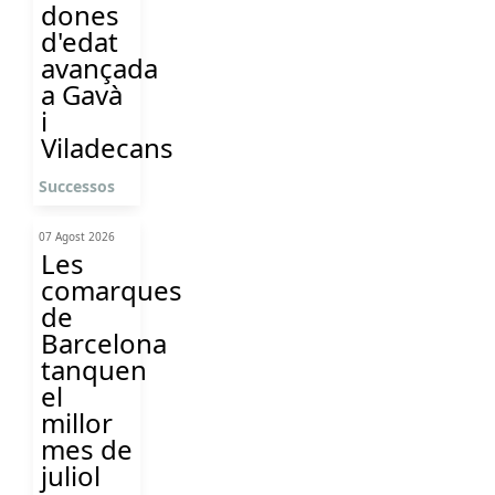
dones
d'edat
avançada
a Gavà
i
Viladecans
Successos
07 Agost 2026
Les
comarques
de
Barcelona
tanquen
el
millor
mes de
juliol