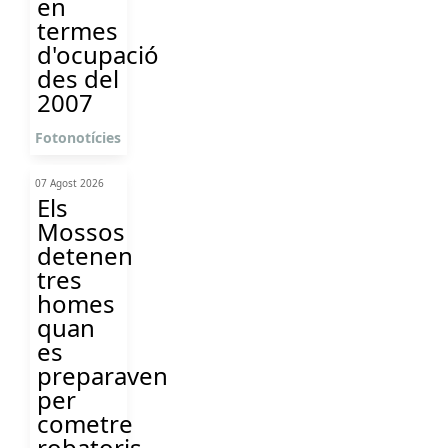
en
termes
d'ocupació
des del
2007
Fotonotícies
07 Agost 2026
Els
Mossos
detenen
tres
homes
quan
es
preparaven
per
cometre
robatoris