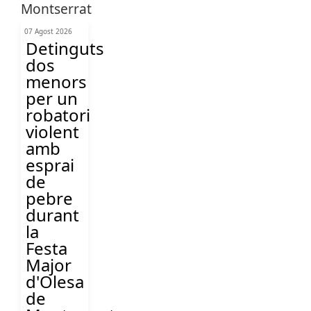
07 Agost 2026
Detinguts
dos
menors
per un
robatori
violent
amb
esprai
de
pebre
durant
la
Festa
Major
d'Olesa
de