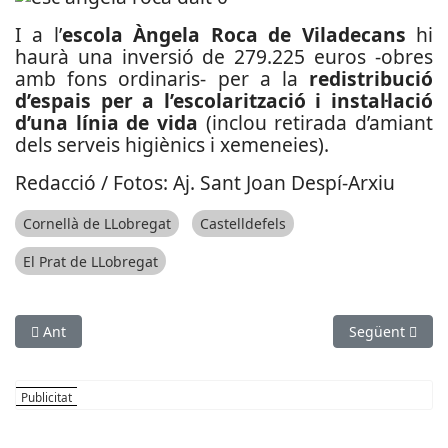
I a l’
escola Àngela Roca de Viladecans
hi
haurà una inversió de 279.225 euros -obres
amb fons ordinaris- per a la
redistribució
d’espais per a l’escolarització i instal·lació
d’una línia de vida
(inclou retirada d’amiant
dels serveis higiènics i xemeneies).
Redacció / Fotos: Aj. Sant Joan Despí-Arxiu
Cornellà de LLobregat
Castelldefels
El Prat de LLobregat
Article anterior: Begues, escenari del calendari solidari Bo
Article següen
Ant
Següent