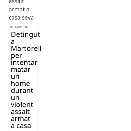
07 Agost 2026
Detingut
a
Martorell
per
intentar
matar
un
home
durant
un
violent
assalt
armat
a casa