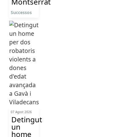
Montserrat
Successos
07 Agost 2026
Detingut
un
home