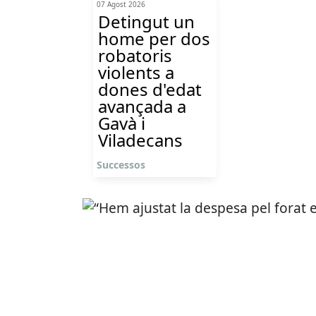
07 Agost 2026
Detingut un
home per dos
robatoris
violents a
dones d'edat
avançada a
Gavà i
Viladecans
Successos