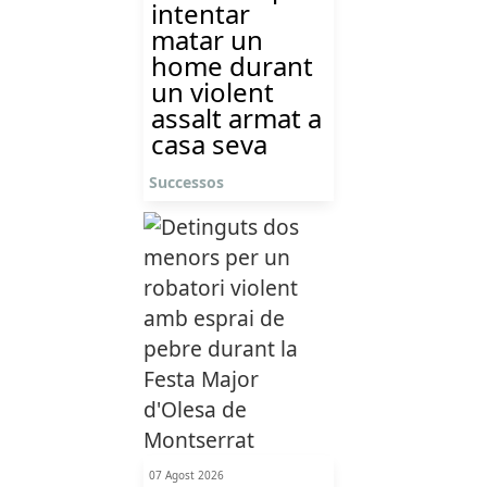
intentar
matar un
home durant
un violent
assalt armat a
casa seva
Successos
07 Agost 2026