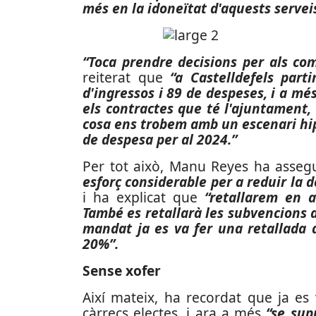
més en la idoneïtat d'aquests servei
“Toca prendre decisions per als co
reiterat que
“a Castelldefels part
d'ingressos i 89 de despeses, i a més
els contractes que té l'ajuntament,
cosa ens trobem amb un escenari hip
de despesa per al 2024.”
Per tot això, Manu Reyes ha asse
esforç considerable per a reduir la 
i ha explicat que
“retallarem en a
També es retallarà les subvencions al
mandat ja es va fer una retallada 
20%”.
Sense xofer
Així mateix, ha recordat que ja es 
càrrecs electes, i ara a més
“se supr