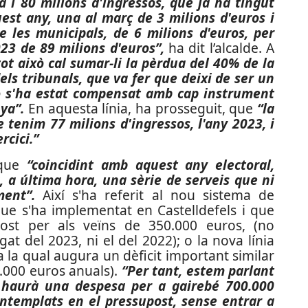
 i 80 milions d'ingressos, que ja ha tingut
est any, una al març de 3 milions d'euros i
e les municipals, de 6 milions d'euros, per
23 de 89 milions d'euros”,
ha dit l’alcalde. A
tot això cal sumar-li la pèrdua del 40% de la
els tribunals, que va fer que deixi de ser un
o s'ha estat compensat amb cap instrument
nya”.
En aquesta línia, ha prosseguit, que
“la
e tenim 77 milions d'ingressos, l'any 2023, i
rcici.”
 que
“coincidint amb aquest any electoral,
, a última hora, una sèrie de serveis que ni
ent”.
Així s'ha referit al nou sistema de
 que s'ha implementat en Castelldefels i que
ost per als veïns de 350.000 euros, (no
t del 2023, ni el del 2022); o la nova línia
 la qual augura un dèficit important similar
0.000 euros anuals).
“Per tant, estem parlant
 haurà una despesa per a gairebé 700.000
ontemplats en el pressupost, sense entrar a