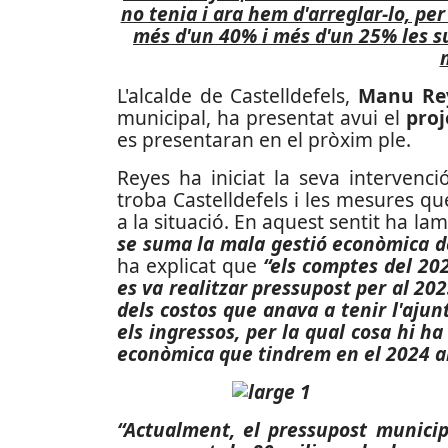
no tenia i ara hem d'arreglar-lo, per
més d'un 40% i més d'un 25% les sub
L'alcalde de Castelldefels,
Manu Re
municipal, ha presentat avui el
proj
es presentaran en el pròxim ple.
Reyes ha iniciat la seva intervenc
troba Castelldefels i les mesures qu
a la situació. En aquest sentit ha l
se suma la mala gestió econòmica de
ha explicat que
“els comptes del 202
es va realitzar pressupost per al 202
dels costos que anava a tenir l'ajun
els ingressos, per la qual cosa hi h
econòmica que tindrem en el 2024 am
“Actualment, el pressupost municip