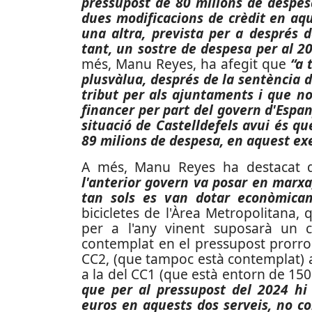
pressupost de 80 milions de despesa
dues modificacions de crèdit en aqu
una altra, prevista per a després d
tant, un sostre de despesa per al 20
més, Manu Reyes, ha afegit que
“a 
plusvàlua, després de la sentència d
tribut per als ajuntaments i que n
financer per part del govern d'Espa
situació de Castelldefels avui és qu
89 milions de despesa, en aquest exe
A més, Manu Reyes ha destacat
l'anterior govern va posar en marxa
tan sols es van dotar econòmicam
bicicletes de l'Àrea Metropolitana,
per a l'any vinent suposarà un c
contemplat en el pressupost prorroga
CC2, (que tampoc està contemplat) a
a la del CC1 (que està entorn de 15
que per al pressupost del 2024 hi
euros en aquests dos serveis, no c