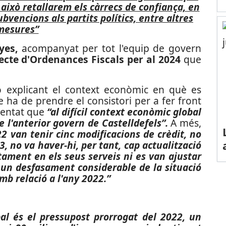
 això retallarem els càrrecs de confiança, en
vencions als partits polítics, entre altres
mesures”
yes,
acompanyat per tot l'equip de govern
ecte d'Ordenances Fiscals per al 2024
que
ió explicant el context econòmic en què es
e ha de prendre el consistori per a fer front
amentat que
“al difícil context econòmic global
 l'anterior govern de Castelldefels”.
A més,
2 van tenir cinc modificacions de crèdit, no
3, no va haver-hi, per tant, cap actualització
tament en els seus serveis ni es van ajustar
a un desfasament considerable de la situació
b relació a l'any 2022.”
al és el pressupost prorrogat del 2022, un