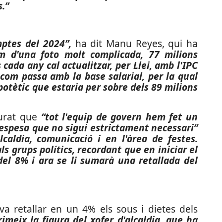
s.”
mptes del 2024”,
ha dit Manu Reyes, qui ha
im d'una foto molt complicada, 77 milions
 cada any cal actualitzar, per Llei, amb l'IPC
 com passa amb la base salarial, per la qual
otètic que estaria per sobre dels 89 milions
gurat que
“tot l'equip de govern hem fet un
despesa que no sigui estrictament necessari”
lcaldia, comunicació i en l'àrea de festes.
s grups polítics, recordant que en iniciar el
del 8% i ara se li sumarà una retallada del
va retallar en un 4% els sous i dietes dels
imeix la figura del xofer d'alcaldia, que ha