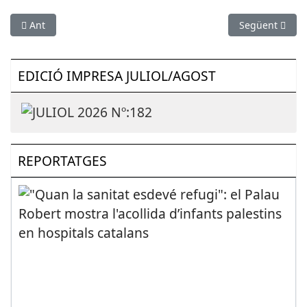
Article anterior: Mor Celestino Bravo, el sacerdot que ajudava 
Article següent
Ant
Següent
EDICIÓ IMPRESA JULIOL/AGOST
REPORTATGES