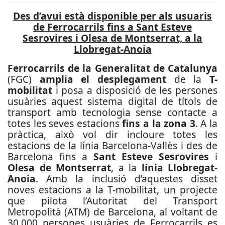
Des d’avui està disponible per als usuaris
de Ferrocarrils fins a Sant Esteve
Sesrovires i Olesa de Montserrat, a la
Llobregat-Anoia
Ferrocarrils de la Generalitat de Catalunya
(FGC)
amplia el desplegament
de la
T-
mobilitat
i posa a disposició de les persones
usuàries aquest sistema digital de títols de
transport amb tecnologia sense contacte a
totes les seves estacions
fins a la zona 3
. A la
pràctica, això vol dir incloure totes les
estacions de la línia Barcelona-Vallès i des de
Barcelona fins a
Sant Esteve Sesrovires
i
Olesa de Montserrat
, a la
línia Llobregat-
Anoia
. Amb la inclusió d’aquestes disset
noves estacions a la T-mobilitat, un projecte
que pilota l’Autoritat del Transport
Metropolità (ATM) de Barcelona, al voltant de
30.000 persones usuàries de Ferrocarrils es