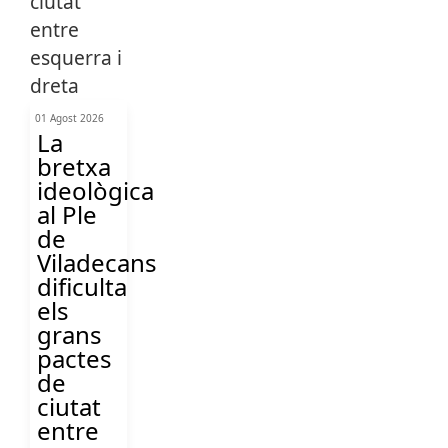
01 Agost 2026
La
bretxa
ideològica
al Ple
de
Viladecans
dificulta
els
grans
pactes
de
ciutat
entre