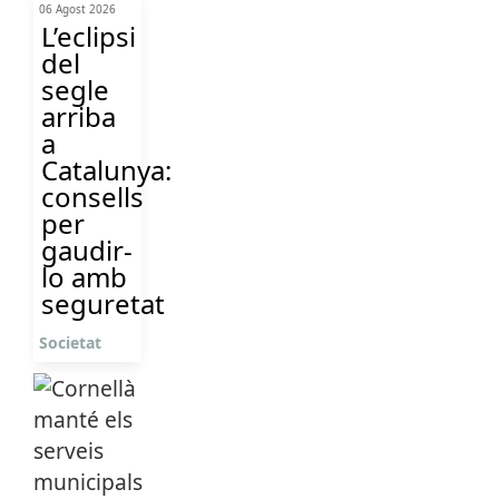
06 Agost 2026
L’eclipsi
del
segle
arriba
a
Catalunya:
consells
per
gaudir-
lo amb
seguretat
Societat