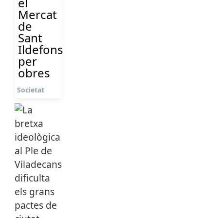
el
Mercat
de
Sant
Ildefons
per
obres
Societat