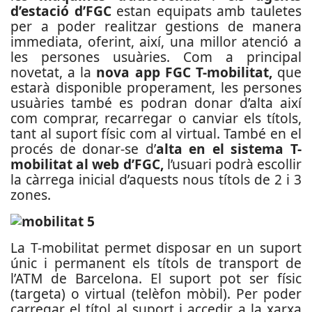
d’estació d’FGC
estan equipats amb tauletes
per a poder realitzar gestions de manera
immediata, oferint, així, una millor atenció a
les persones usuàries. Com a principal
novetat, a la
nova app FGC T-mobilitat,
que
estarà disponible properament, les persones
usuàries també es podran donar d’alta així
com comprar, recarregar o canviar els títols,
tant al suport físic com al virtual. També en el
procés de donar-se d’
alta en el sistema T-
mobilitat al web d’FGC,
l’usuari podrà escollir
la càrrega inicial d’aquests nous títols de 2 i 3
zones.
La T-mobilitat permet disposar en un suport
únic i permanent els títols de transport de
l’ATM de Barcelona. El suport pot ser físic
(targeta) o virtual (telèfon mòbil). Per poder
carregar el títol al suport i accedir a la xarxa