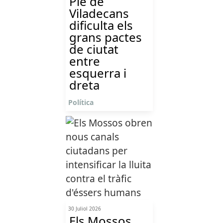
Ple de
Viladecans
dificulta els
grans pactes
de ciutat
entre
esquerra i
dreta
Política
30 Juliol 2026
Els Mossos