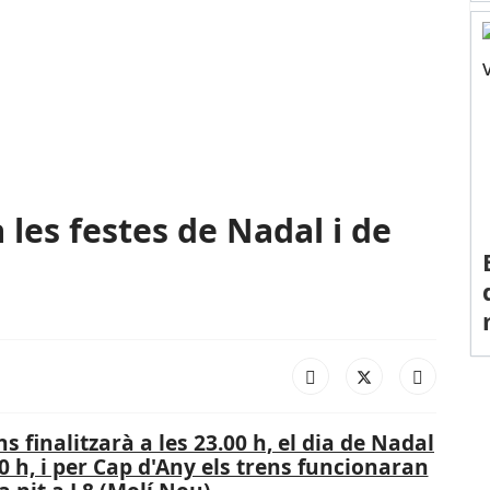
 les festes de Nadal i de
ns finalitzarà a les 23.00 h, el dia de Nadal
00 h, i per Cap d'Any els trens funcionaran