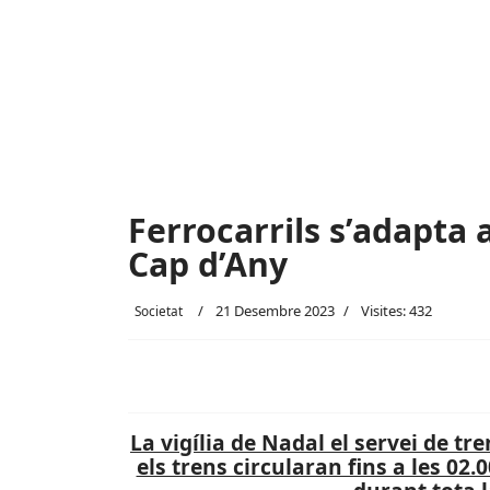
Ferrocarrils s’adapta a
Cap d’Any
21 Desembre 2023
Visites: 432
Societat
La vigília de Nadal el servei de tre
els trens circularan fins a les 02.