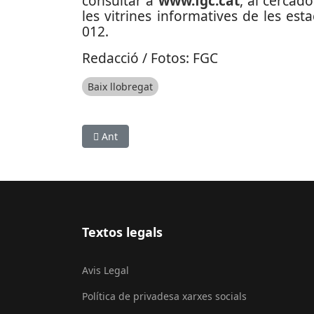
consultar a
www.fgc.cat
, al cercado
les vitrines informatives de les esta
012.
Redacció / Fotos: FGC
Baix llobregat
Article anterior: S’aprova millores en el siste
Ant
Textos legals
Avis Legal
Política de privadesa xarxes socials