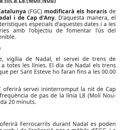
a nit a L8 (Molí Nou)
 Catalunya
(FGC)
modificarà els horaris
de
adal i de Cap d'Any
. D'aquesta manera, el
terístiques especials d'aquestes dates i a les
ries amb l'objectiu de fomentar l'ús del
enible.
 vigília de Nadal, el servei de trens de
 a totes les línies. El dia de Nadal els trens
que per Sant Esteve ho faran fins a les 00.00
 oferirà servei ininterromput la nit de Cap
a freqüència de pas de la línia L8 (Molí Nou-
ada 20 minuts.
 oferirà Ferrocarrils durant Nadal es poden