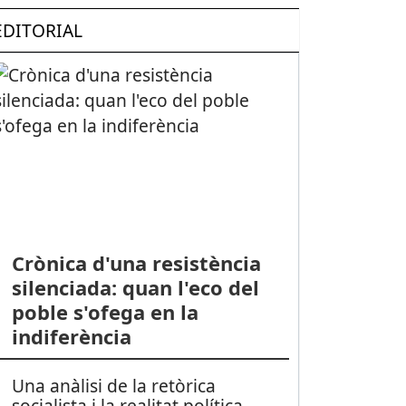
EDITORIAL
Crònica d'una resistència
silenciada: quan l'eco del
poble s'ofega en la
indiferència
Una anàlisi de la retòrica
socialista i la realitat política