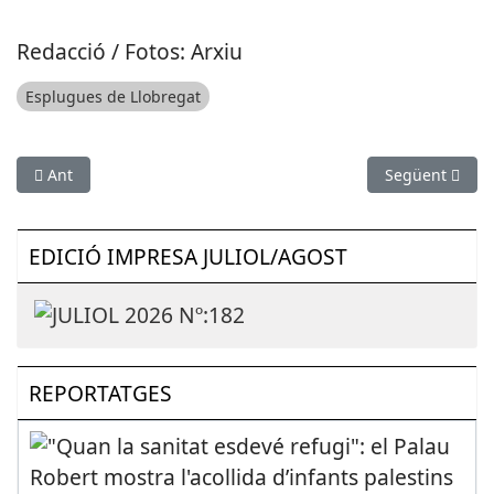
Redacció / Fotos: Arxiu
Esplugues de Llobregat
Article anterior: Valoració positiva del pla d’intervenció integra
Article següen
Ant
Següent
EDICIÓ IMPRESA JULIOL/AGOST
REPORTATGES