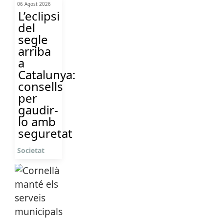
06 Agost 2026
L’eclipsi
del
segle
arriba
a
Catalunya:
consells
per
gaudir-
lo amb
seguretat
Societat