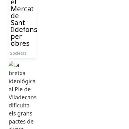
el
Mercat
de
Sant
Ildefons
per
obres
Societat