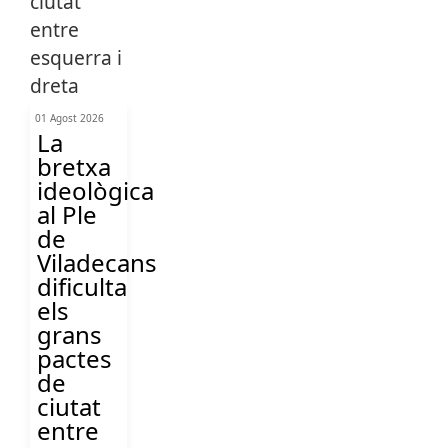
01 Agost 2026
La
bretxa
ideològica
al Ple
de
Viladecans
dificulta
els
grans
pactes
de
ciutat
entre