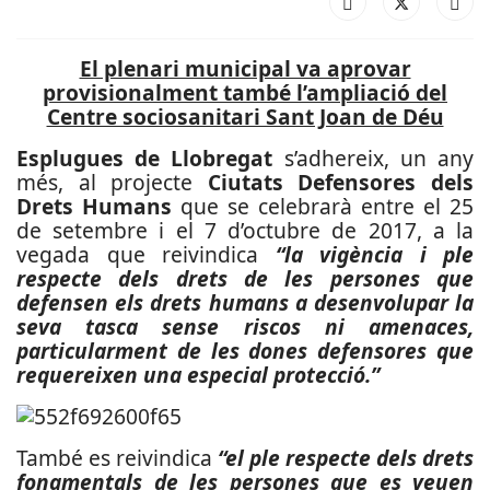
El plenari municipal va aprovar
provisionalment també l’ampliació del
Centre sociosanitari Sant Joan de Déu
Esplugues de Llobregat
s’adhereix, un any
més, al projecte
Ciutats Defensores dels
Drets Humans
que se celebrarà entre el 25
de setembre i el 7 d’octubre de 2017, a la
vegada que reivindica
“la vigència i ple
respecte dels drets de les persones que
defensen els drets humans a desenvolupar la
seva tasca sense riscos ni amenaces,
particularment de les dones defensores que
requereixen una especial protecció.”
També es reivindica
“el ple respecte dels drets
fonamentals de les persones que es veuen