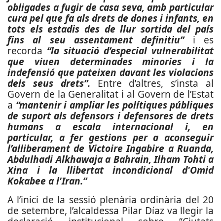
obligades a fugir de casa seva, amb particular
cura pel que fa als drets de dones i infants, en
tots els estadis des de llur sortida del país
fins al seu assentament definitiu”
i es
recorda
“la situació d’especial vulnerabilitat
que viuen determinades minories i la
indefensió que pateixen davant les violacions
dels seus drets”.
Entre d’altres, s’insta al
Govern de la Generalitat i al Govern de l’Estat
a
“mantenir i ampliar les polítiques públiques
de suport als defensors i defensores de drets
humans a escala internacional i, en
particular, a fer gestions per a aconseguir
l’alliberament de Victoire Ingabire a Ruanda,
Abdulhadi Alkhawaja a Bahrain, Ilham Tohti a
Xina i la llibertat incondicional d'Omid
Kokabee a l'Iran.”
A l’inici de la sessió plenària ordinària del 20
de setembre, l’alcaldessa Pilar Díaz va llegir la