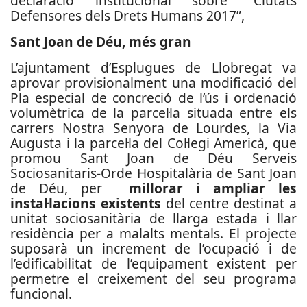
declaració institucional sobre “Ciutats
Defensores dels Drets Humans 2017”,
Sant Joan de Déu, més gran
L’ajuntament d’Esplugues de Llobregat va
aprovar provisionalment una modificació del
Pla especial de concreció de l’ús i ordenació
volumètrica de la parcel·la situada entre els
carrers Nostra Senyora de Lourdes, la Via
Augusta i la parcel·la del Col·legi Americà, que
promou Sant Joan de Déu Serveis
Sociosanitaris-Orde Hospitalària de Sant Joan
de Déu, per
millorar i ampliar les
instal·lacions existents
del centre destinat a
unitat sociosanitària de llarga estada i llar
residència per a malalts mentals. El projecte
suposarà un increment de l’ocupació i de
l’edificabilitat de l’equipament existent per
permetre el creixement del seu programa
funcional.