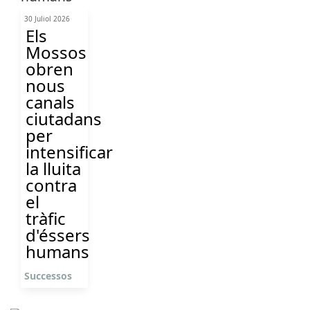
30 Juliol 2026
Els
Mossos
obren
nous
canals
ciutadans
per
intensificar
la lluita
contra
el
tràfic
d'éssers
humans
Successos