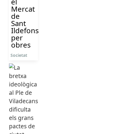
el
Mercat
de
Sant
Ildefons
per
obres
Societat