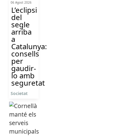
06 Agost 2026
L’eclipsi
del
segle
arriba
a
Catalunya:
consells
per
gaudir-
lo amb
seguretat
Societat