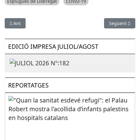
Esplugues de Llobregat
COVID-19
Article anterior: L’Aeroport del Prat dona senyals de recuperac
Article següent
Ant
Següent
EDICIÓ IMPRESA JULIOL/AGOST
REPORTATGES