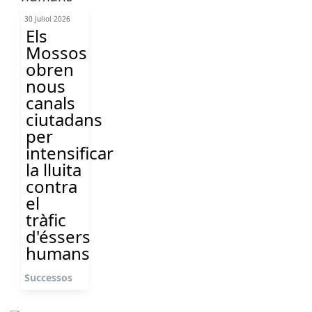
30 Juliol 2026
Els
Mossos
obren
nous
canals
ciutadans
per
intensificar
la lluita
contra
el
tràfic
d'éssers
humans
Successos