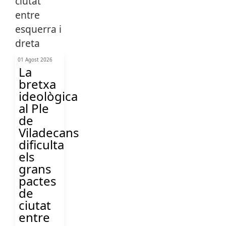
01 Agost 2026
La
bretxa
ideològica
al Ple
de
Viladecans
dificulta
els
grans
pactes
de
ciutat
entre