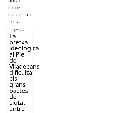
01 Agost 2026
La
bretxa
ideològica
al Ple
de
Viladecans
dificulta
els
grans
pactes
de
ciutat
entre