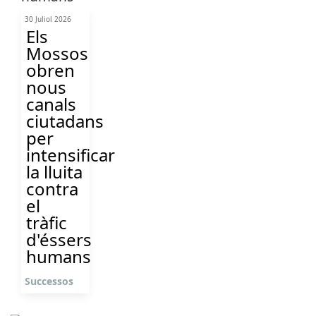
30 Juliol 2026
Els
Mossos
obren
nous
canals
ciutadans
per
intensificar
la lluita
contra
el
tràfic
d'éssers
humans
Successos