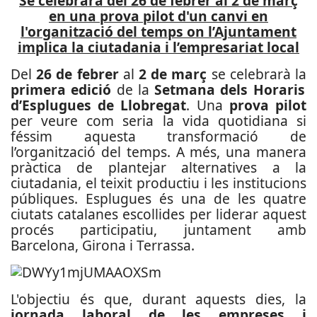
Se celebrarà del 26 de febrer al 2 de març
en una prova pilot d'un canvi en
l'organització del temps on l’Ajuntament
implica la ciutadania i l’empresariat local
Del
26 de febrer
al
2 de març
se celebrarà la
primera edició
de la
Setmana dels Horaris
d’Esplugues de Llobregat
. Una
prova pilot
per veure com seria la vida quotidiana si
féssim aquesta transformació de
l’organització del temps. A més, una manera
pràctica de plantejar alternatives a la
ciutadania, el teixit productiu i les institucions
públiques. Esplugues és una de les quatre
ciutats catalanes escollides per liderar aquest
procés participatiu, juntament amb
Barcelona, Girona i Terrassa.
L'objectiu és que, durant aquests dies, la
jornada laboral de les empreses i