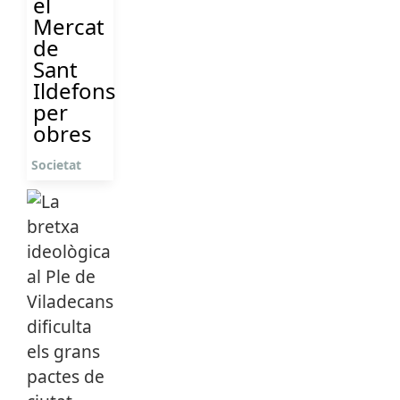
el
Mercat
de
Sant
Ildefons
per
obres
Societat