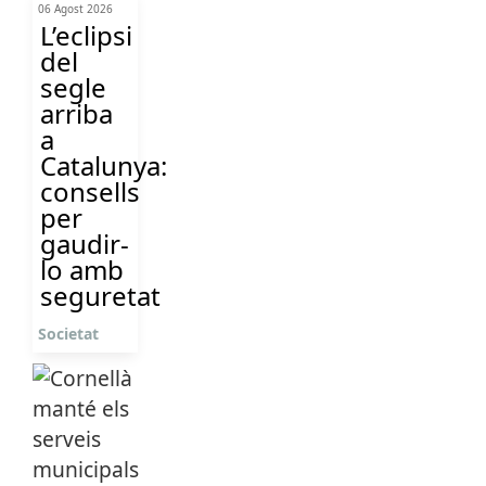
06 Agost 2026
L’eclipsi
del
segle
arriba
a
Catalunya:
consells
per
gaudir-
lo amb
seguretat
Societat