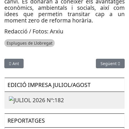
canvi. Es donaran a conèixer els avantatges
econòmics, ambientals i socials, així com
idees que permetin transitar cap a un
moment zero de reforma horària.
Redacció / Fotos: Arxiu
Esplugues de Llobregat
Article anterior: Torna la Mediterranean Diving 2018 a Fira de
Article següen
Ant
Següent
EDICIÓ IMPRESA JULIOL/AGOST
REPORTATGES