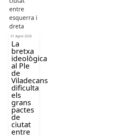
01 Agost 2026
La
bretxa
ideològica
al Ple
de
Viladecans
dificulta
els
grans
pactes
de
ciutat
entre