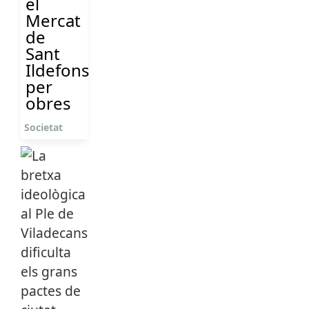
el
Mercat
de
Sant
Ildefons
per
obres
Societat