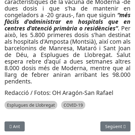
característiques de la vacuna de Moderna -de
dues dosis i que s'ha de mantenir en
congeladors a -20 graus-, fan que siguin
“més
fàcils d'administrar en hospitals que en
centres d'atenció primària o residències”
. Per
això, les 5.800 primeres dosis s'han destinat
als hospitals d'Amposta (Montsià), així com als
barcelonins de Manresa, Mataró i Sant Joan
de Déu, a Esplugues de Llobregat. Salut
espera rebre d'aquí a dues setmanes altres
8.000 dosis més de Moderna, mentre que al
llarg de febrer aniran arribant les 98.000
pendents.
Redacció / Fotos: OH Aragón-San Rafael
Esplugues de Llobregat
COVID-19
Article anterior: Les residències requeriran d’un test ràpid per
Article següen
Ant
Següent