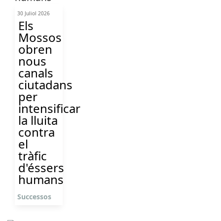
30 Juliol 2026
Els
Mossos
obren
nous
canals
ciutadans
per
intensificar
la lluita
contra
el
tràfic
d'éssers
humans
Successos