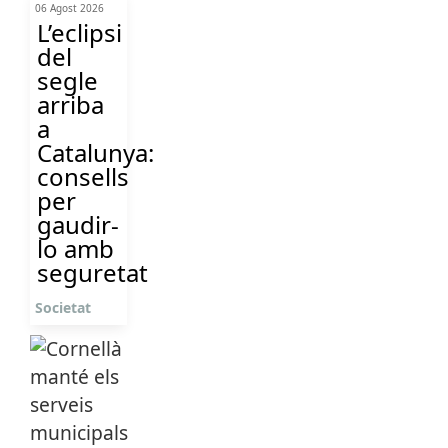
06 Agost 2026
L’eclipsi
del
segle
arriba
a
Catalunya:
consells
per
gaudir-
lo amb
seguretat
Societat