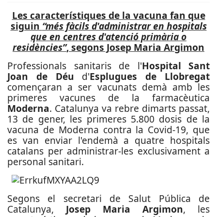
Les característiques de la vacuna fan que
siguin
“més fàcils d'administrar en hospitals
que en centres d'atenció primària o
residències”
, segons Josep Maria Argimon
Professionals sanitaris de l'
Hospital Sant
Joan de Déu
d'
Esplugues de Llobregat
començaran a ser vacunats demà amb les
primeres vacunes de la farmacèutica
Moderna
. Catalunya va rebre dimarts passat,
13 de gener, les primeres 5.800 dosis de la
vacuna de Moderna contra la Covid-19, que
es van enviar l'endemà a quatre hospitals
catalans per administrar-les exclusivament a
personal sanitari.
Segons el secretari de Salut Pública de
Catalunya,
Josep Maria Argimon
, les