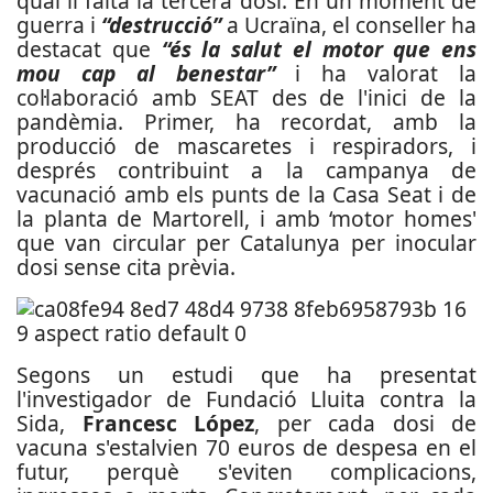
qual li falta la tercera dosi. En un moment de
guerra i
“destrucció”
a Ucraïna, el conseller ha
destacat que
“és la salut el motor que ens
mou cap al benestar”
i ha valorat la
col·laboració amb SEAT des de l'inici de la
pandèmia. Primer, ha recordat, amb la
producció de mascaretes i respiradors, i
després contribuint a la campanya de
vacunació amb els punts de la Casa Seat i de
la planta de Martorell, i amb ‘motor homes'
que van circular per Catalunya per inocular
dosi sense cita prèvia.
Segons un estudi que ha presentat
l'investigador de Fundació Lluita contra la
Sida,
Francesc López
, per cada dosi de
vacuna s'estalvien 70 euros de despesa en el
futur, perquè s'eviten complicacions,