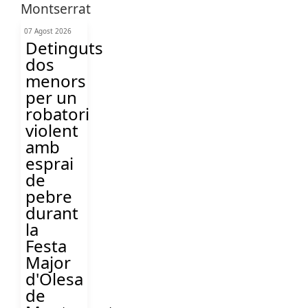
07 Agost 2026
Detinguts
dos
menors
per un
robatori
violent
amb
esprai
de
pebre
durant
la
Festa
Major
d'Olesa
de