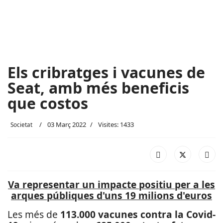
Els cribratges i vacunes de
Seat, amb més beneficis
que costos
03 Març 2022
Visites: 1433
Societat
Va representar un impacte positiu per a les
arques públiques d'uns 19 milions d'euros
Les més de
113.000 vacunes contra la Covid-