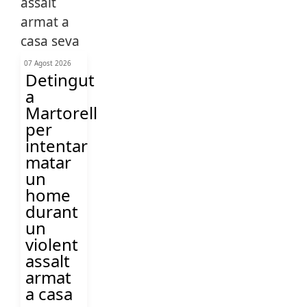
07 Agost 2026
Detingut
a
Martorell
per
intentar
matar
un
home
durant
un
violent
assalt
armat
a casa