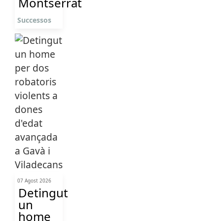
Montserrat
Successos
07 Agost 2026
Detingut
un
home