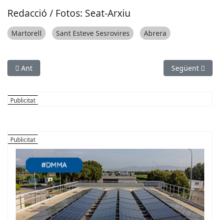
Redacció / Fotos: Seat-Arxiu
Martorell
Sant Esteve Sesrovires
Abrera
Article anterior: Sant Vicenç habilita un espai per al dol gestac
Article següen
Ant
Següent