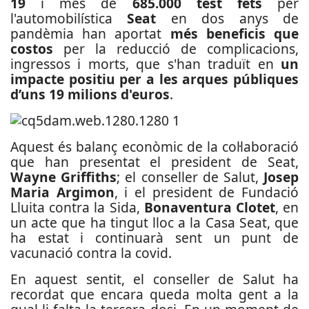
19
i més de
685.000 test fets
per
l'automobilística
Seat
en dos anys de
pandèmia han aportat
més beneficis que
costos
per la reducció de complicacions,
ingressos i morts, que s'han traduït en
un
impacte positiu per a les arques públiques
d’uns 19 milions d'euros
.
Aquest és balanç econòmic de la col·laboració
que han presentat el president de Seat,
Wayne Griffiths
; el conseller de Salut,
Josep
Maria Argimon
, i el president de Fundació
Lluita contra la Sida,
Bonaventura Clotet
, en
un acte que ha tingut lloc a la Casa Seat, que
ha estat i continuarà sent un punt de
vacunació contra la covid.
En aquest sentit, el conseller de Salut ha
recordat que encara queda molta gent a la