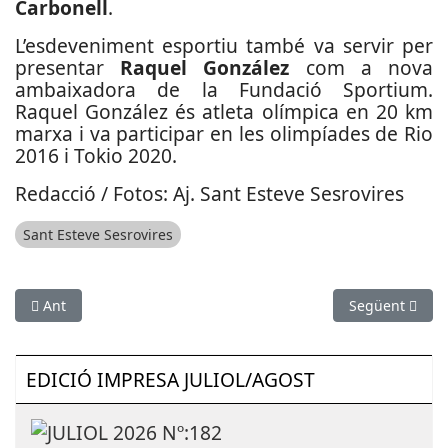
Carbonell
.
L’esdeveniment esportiu també va servir per
presentar
Raquel González
com a nova
ambaixadora de la Fundació Sportium.
Raquel González és atleta olímpica en 20 km
marxa i va participar en les olimpíades de Rio
2016 i Tokio 2020.
Redacció / Fotos: Aj. Sant Esteve Sesrovires
Sant Esteve Sesrovires
Article anterior: Tres joves baixllobregatins guanyen les Bequ
Article següent
Ant
Següent
EDICIÓ IMPRESA JULIOL/AGOST