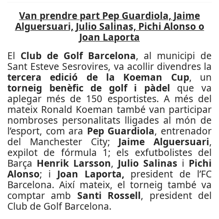
Van prendre part Pep Guardiola, Jaime
Alguersuari, Julio Salinas, Pichi Alonso o
Joan Laporta
El
Club de Golf Barcelona
, al municipi de
Sant Esteve Sesrovires, va acollir divendres la
tercera edició de la Koeman Cup
, un
torneig benèfic de golf i pàdel
que va
aplegar més de 150 esportistes. A més del
mateix Ronald Koeman també van participar
nombroses personalitats lligades al món de
l’esport, com ara
Pep Guardiola
, entrenador
del Manchester City;
Jaime Alguersuari
,
expilot de fórmula 1; els exfutbolistes del
Barça
Henrik Larsson
,
Julio Salinas
i
Pichi
Alonso
; i
Joan Laporta,
president de l’FC
Barcelona. Així mateix, el torneig també va
comptar amb
Santi Rossell
, president del
Club de Golf Barcelona.