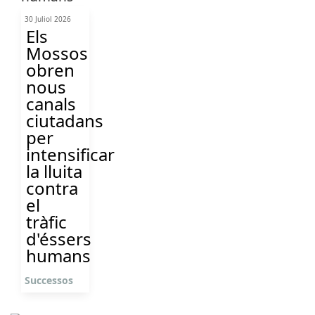
30 Juliol 2026
Els
Mossos
obren
nous
canals
ciutadans
per
intensificar
la lluita
contra
el
tràfic
d'éssers
humans
Successos