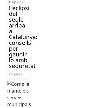
06 Agost 2026
L’eclipsi
del
segle
arriba
a
Catalunya:
consells
per
gaudir-
lo amb
seguretat
Societat