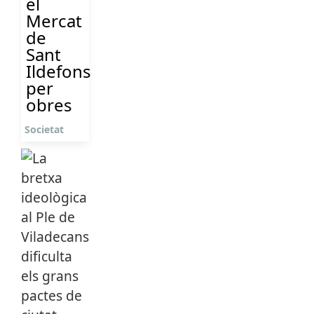
el
Mercat
de
Sant
Ildefons
per
obres
Societat