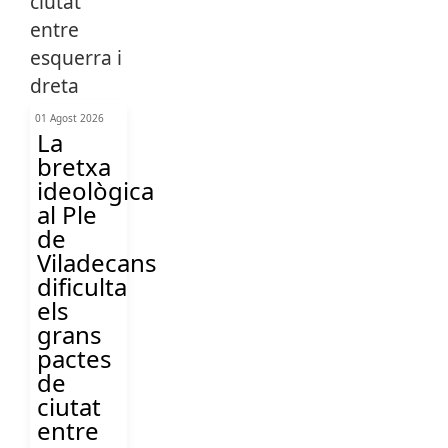
01 Agost 2026
La
bretxa
ideològica
al Ple
de
Viladecans
dificulta
els
grans
pactes
de
ciutat
entre