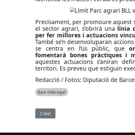
Precisament, per promoure aquest sege
el sector agrari, s’obrirà una
línia
per fer millores i actuacions vin
També se’n desenvoluparan accions 
se centra en l’ús públic, que
o
fomentarà bones pràctiques i mi
aquestes actuacions s’aniran def
territori. Es preveu que estiguin ex
Redacció / Fotos: Diputació de Barc
Baix llobregat
Article anterior: L'Institut Illa dels Banyols d
Ant