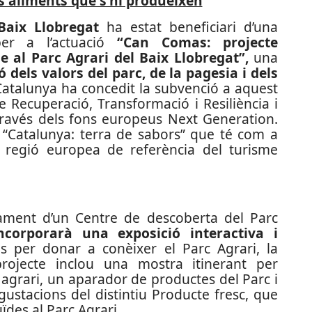
ls aliments que s’hi produeixen
Baix Llobregat
ha estat beneficiari d’una
per a l’actuació
“Can Comas: projecte
e al Parc Agrari del Baix Llobregat”,
una
ó dels valors del parc, de la pagesia i dels
 Catalunya ha concedit la subvenció a aquest
 Recuperació, Transformació i Resiliència i
ravés dels fons europeus Next Generation.
e “Catalunya: terra de sabors” que té com a
 regió europea de referència del turisme
pament d’un Centre de descoberta del Parc
ncorporarà una exposició interactiva i
per donar a conèixer el Parc Agrari, la
projecte inclou una mostra itinerant per
agrari, un aparador de productes del Parc i
ustacions del distintiu Producte fresc, que
uïdes al Parc Agrari.