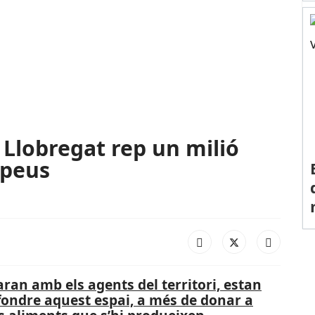
x Llobregat rep un milió
opeus
ran amb els agents del territori, estan
fondre aquest espai, a més de donar a