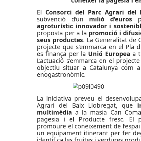
conèixer la pagesia i e
El
Consorci del Parc Agrari del 
subvenció d’un
milió d’euros
agroturístic innovador i sostenibl
proposta per a la
promoció i difusi
seus productes
. La Generalitat de
projecte que s’emmarca en el Pla de
es finança per la
Unió Europea
a t
L’actuació s’emmarca en el project
objectiu situar a Catalunya com a
enogastronòmic.
La iniciativa preveu el desenvolu
Agrari del Baix Llobregat, que
i
multimèdia
a la masia Can Comas 
pagesia i el Producte fresc. El 
promoure el coneixement de l’espai 
un equipament itinerant per fer deg
identifica les fruites i verdures prod