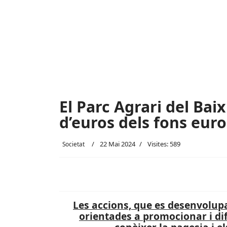
El Parc Agrari del Bai
d’euros dels fons eur
22 Mai 2024
Visites: 589
Societat
Les accions, que es desenvolupa
orientades a promocionar i di