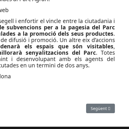
ll i enfortir el vincle entre la ciutadania i
 de subvencions per a la pagesia del Parc
culades a la promoció dels seus productes
.
de difusió i promoció.
Un altre eix d’accions
rdenarà els espais que són visitables
,
llorarà senyalitzacions del Parc
.
Totes
inint i desenvolupant amb els agents del
ecutades en un termini de dos anys.
elona
el Prat, guardonat amb els Premis #FPCAT
Article següent: La 
Següent