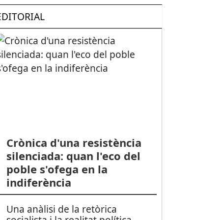
EDITORIAL
Crònica d'una resistència
silenciada: quan l'eco del
poble s'ofega en la
indiferència
Una anàlisi de la retòrica
socialista i la realitat política