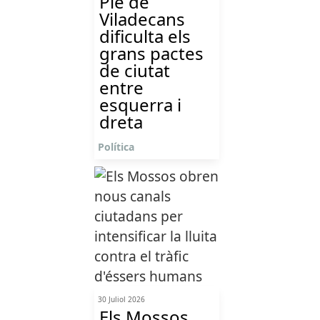
Ple de
Viladecans
dificulta els
grans pactes
de ciutat
entre
esquerra i
dreta
Política
30 Juliol 2026
Els Mossos