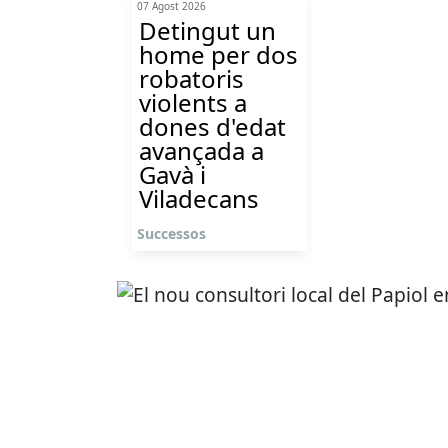
07 Agost 2026
Detingut un
home per dos
robatoris
violents a
dones d'edat
avançada a
Gavà i
Viladecans
Successos