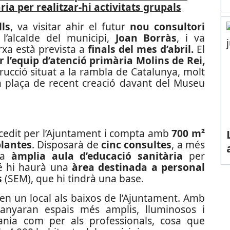
ia per realitzar-hi activitats grupals
ls
, va visitar ahir el futur
nou consultori
’alcalde del municipi,
Joan Borràs
, i va
xa està prevista a
finals del mes d’abril.
El
r l’equip d’atenció primària Molins de Rei,
rucció situat a la rambla de Catalunya, molt
na plaça de recent creació davant del Museu
ny cedit per l’Ajuntament i compta amb
700 m²
plantes
. Disposarà de
cinc consultes
, a més
una
àmplia aula d’educació sanitària
per
mbé hi haurà una
àrea destinada a personal
s
(SEM), que hi tindrà una base.
t en un local als baixos de l’Ajuntament. Amb
uanyaran espais més amplis, lluminosos i
dania com per als professionals, cosa que