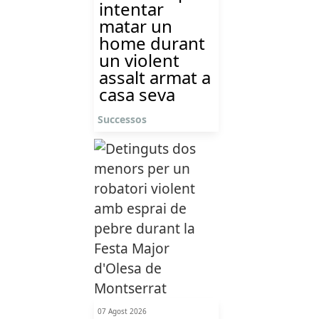
intentar
matar un
home durant
un violent
assalt armat a
casa seva
Successos
07 Agost 2026