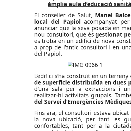
àmplia aula d’educació sanitàr
El conseller de Salut,
Manel Balcel
local del Papiol
acompanyat per l
anunciar que la seva posada en mar
nou consultori, que és
gestionat pe
es troba en un edifici de nova const
a prop de l’antic consultori i en u
del Papiol.
L’edifici s’ha construït en un terre
de superfície distribuïda en dues 
d’una sala per a extraccions i 
realitzar-hi activitats grupals. Ta
del Servei d’Emergències Mèdique
Fins ara, el consultori estava ubica
la nova ubicació, per tant, es g
confortables, tant per a la ciuta