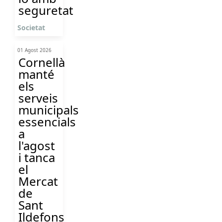
seguretat
Societat
01 Agost 2026
Cornellà
manté
els
serveis
municipals
essencials
a
l'agost
i tanca
el
Mercat
de
Sant
Ildefons