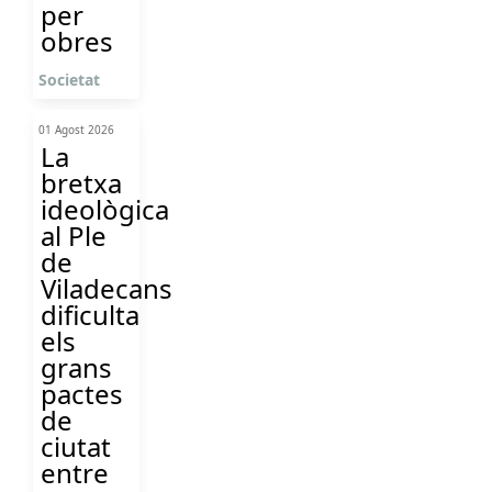
per
obres
Societat
01 Agost 2026
La
bretxa
ideològica
al Ple
de
Viladecans
dificulta
els
grans
pactes
de
ciutat
entre