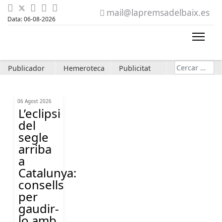
mail@lapremsadelbaix.es
Data: 06-08-2026
Cerca
Publicador
Hemeroteca
Publicitat
06 Agost 2026
L’eclipsi
del
segle
arriba
a
Catalunya:
consells
per
gaudir-
lo amb