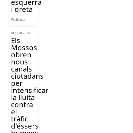
esquerra
i dreta
Política
30 Juliol 2026
Els
Mossos
obren
nous
canals
ciutadans
per
intensificar
la lluita
contra
el
tràfic
d'éssers
humans