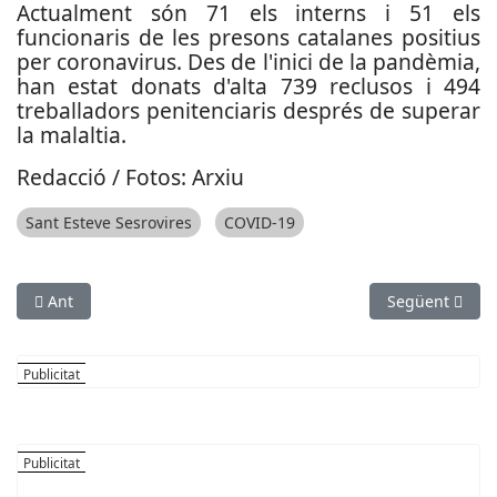
Actualment són 71 els interns i 51 els
funcionaris de les presons catalanes positius
per coronavirus. Des de l'inici de la pandèmia,
han estat donats d'alta 739 reclusos i 494
treballadors penitenciaris després de superar
la malaltia.
Redacció / Fotos: Arxiu
Sant Esteve Sesrovires
COVID-19
Article anterior: L’Ajuntament de Viladecans posa en marxa 
Article següent
Ant
Següent