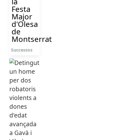
la
Festa
Major
d'Olesa
de
Montserrat
Successos