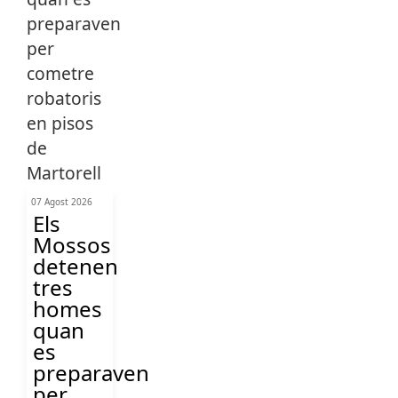
07 Agost 2026
Els
Mossos
detenen
tres
homes
quan
es
preparaven
per