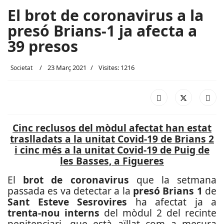
El brot de coronavirus a la
presó Brians-1 ja afecta a
39 presos
23 Març 2021
Visites: 1216
Societat
Cinc reclusos del mòdul afectat han estat
traslladats a la unitat Covid-19 de Brians 2
i cinc més a la unitat Covid-19 de Puig de
les Basses, a Figueres
El
brot de coronavirus
que la setmana
passada es va detectar a la
presó Brians 1
de
Sant Esteve Sesrovires
ha afectat ja a
trenta-nou interns
del mòdul 2 del recinte
penitenciari, que està aïllat com a mesura