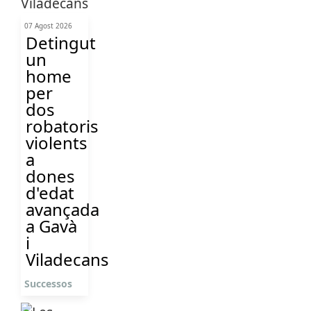
07 Agost 2026
Detingut
un
home
per
dos
robatoris
violents
a
dones
d'edat
avançada
a Gavà
i
Viladecans
Successos