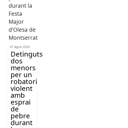
07 Agost 2026
Detinguts
dos
menors
per un
robatori
violent
amb
esprai
de
pebre
durant