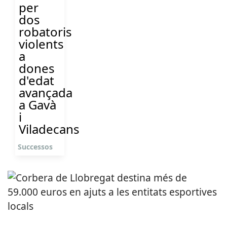
per
dos
robatoris
violents
a
dones
d'edat
avançada
a Gavà
i
Viladecans
Successos