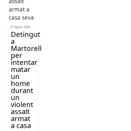
07 Agost 2026
Detingut
a
Martorell
per
intentar
matar
un
home
durant
un
violent
assalt
armat
a casa