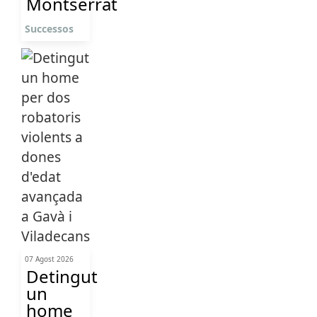
Montserrat
Successos
07 Agost 2026
Detingut
un
home