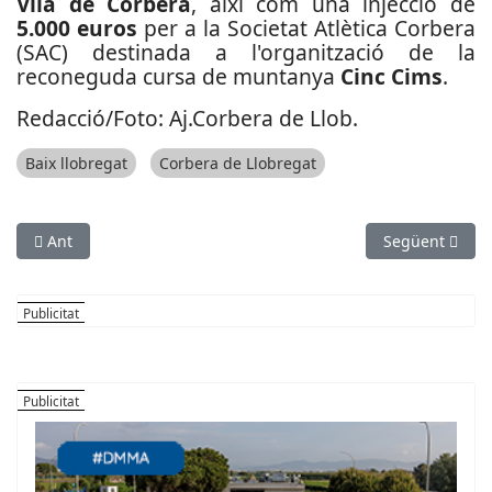
Vila de Corbera
, així com una injecció de
5.000 euros
per a la Societat Atlètica Corbera
(SAC) destinada a l'organització de la
reconeguda cursa de muntanya
Cinc Cims
.
Redacció/Foto: Aj.Corbera de Llob.
Baix llobregat
Corbera de Llobregat
Article anterior: L'Hospital de Bellvitge lidera una troballa hi
Article següen
Ant
Següent