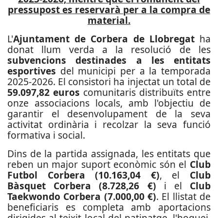
pressupost es reservarà per a la compra de
material.
L'
Ajuntament de Corbera de Llobregat
ha
donat llum verda a la resolució de les
subvencions destinades a les entitats
esportives
del municipi per a la temporada
2025-2026. El consistori ha injectat un total de
59.097,82 euros
comunitaris distribuïts entre
onze associacions locals, amb l'objectiu de
garantir el desenvolupament de la seva
activitat ordinària i recolzar la seva funció
formativa i social.
Dins de la partida assignada, les entitats que
reben un major suport econòmic són el
Club
Futbol Corbera (10.163,04 €)
, el
Club
Bàsquet Corbera (8.728,26 €)
i el
Club
Taekwondo Corbera (7.000,00 €)
. El llistat de
beneficiaris es completa amb aportacions
dirigides al teixit local del patinatge, l'hoquei,