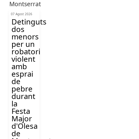
07 Agost 2026
Detinguts
dos
menors
per un
robatori
violent
amb
esprai
de
pebre
durant
la
Festa
Major
d'Olesa
de