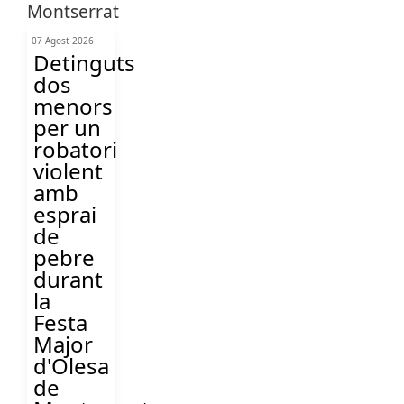
07 Agost 2026
Detinguts
dos
menors
per un
robatori
violent
amb
esprai
de
pebre
durant
la
Festa
Major
d'Olesa
de