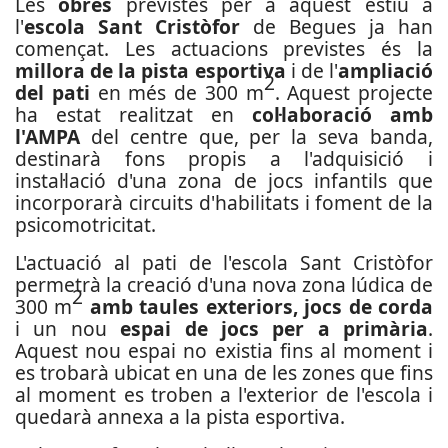
Les
obres
previstes per a aquest estiu a
l'
escola Sant Cristòfor
de Begues ja han
començat. Les actuacions previstes és la
millora de la pista esportiva
i de l'
ampliació
2
del pati
en més de 300 m
. Aquest projecte
ha estat realitzat en
col·laboració amb
l'AMPA
del centre que, per la seva banda,
destinarà fons propis a l'adquisició i
instal·lació d'una zona de jocs infantils que
incorporarà circuits d'habilitats i foment de la
psicomotricitat.
L'actuació al pati de l'escola Sant Cristòfor
permetrà la creació d'una nova zona lúdica de
2
300 m
amb taules exteriors, jocs de corda
i un nou
espai de jocs per a primària
.
Aquest nou espai no existia fins al moment i
es trobarà ubicat en una de les zones que fins
al moment es troben a l'exterior de l'escola i
quedarà annexa a la pista esportiva.