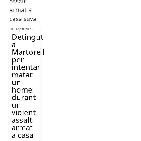
07 Agost 2026
Detingut
a
Martorell
per
intentar
matar
un
home
durant
un
violent
assalt
armat
a casa