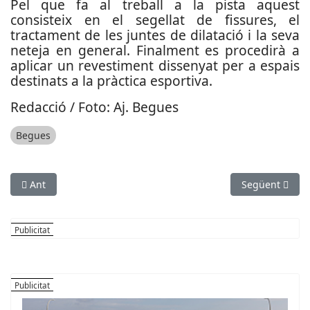
Pel que fa al treball a la pista aquest
consisteix en el segellat de fissures, el
tractament de les juntes de dilatació i la seva
neteja en general. Finalment es procedirà a
aplicar un revestiment dissenyat per a espais
destinats a la pràctica esportiva.
Redacció / Foto: Aj. Begues
Begues
Article anterior: Més places per a gent gran, persones amb dis
Article següen
Ant
Següent