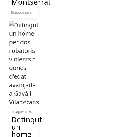
Montserrat
Successos
07 Agost 2026
Detingut
un
home