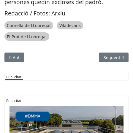
persones quedin excloses del padró.
Redacció / Fotos: Arxiu
Cornellà de LLobregat
Viladecans
El Prat de LLobregat
Article anterior: El Departament d’Educació tancarà dues línie
Article següen
Ant
Següent