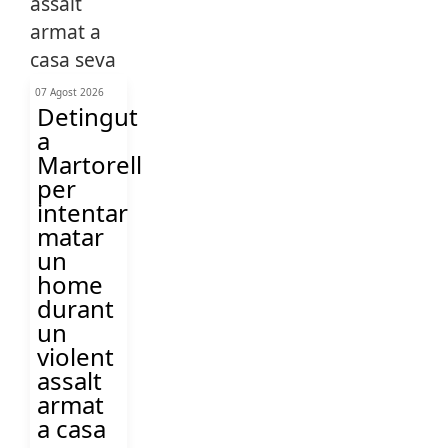
07 Agost 2026
Detingut
a
Martorell
per
intentar
matar
un
home
durant
un
violent
assalt
armat
a casa