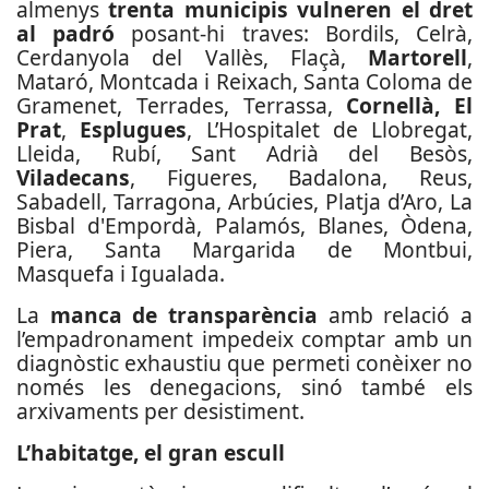
almenys
trenta municipis vulneren el dret
al padró
posant-hi traves: Bordils, Celrà,
Cerdanyola del Vallès, Flaçà,
Martorell
,
Mataró, Montcada i Reixach, Santa Coloma de
Gramenet, Terrades, Terrassa,
Cornellà,
El
Prat
,
Esplugues
, L’Hospitalet de Llobregat,
Lleida, Rubí, Sant Adrià del Besòs,
Viladecans
, Figueres, Badalona, Reus,
Sabadell, Tarragona, Arbúcies, Platja d’Aro, La
Bisbal d'Empordà, Palamós, Blanes, Òdena,
Piera, Santa Margarida de Montbui,
Masquefa i Igualada.
La
manca de transparència
amb relació a
l’empadronament impedeix comptar amb un
diagnòstic exhaustiu que permeti conèixer no
només les denegacions, sinó també els
arxivaments per desistiment.
L’habitatge, el gran escull