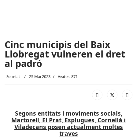
Cinc municipis del Baix
Llobregat vulneren el dret
al padró
25 Mai 2023
Visites: 871
Societat
Segons entitats i moviments socials,
Martorell, El Prat, Esplugues, Cornellà i
Viladecans posen actualment moltes
traves