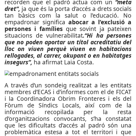
recorden que el padró actua com un
“meta
dret”,
ja que és la porta d’accés a drets socials
tan bàsics com la salut o l’educació. No
empadronar significa
abocar a l’exclusió a
persones i famílies
que sovint ja pateixen
situacions de vulnerabilitat
.“Hi ha persones
que no poden aportar un títol acreditatiu del
lloc on viuen perquè viuen en habitacions
rellogades, al carrer, okupant o en habitatges
insegurs”,
ha afirmat Laia Costa.
A través d’un sondeig realitzat a les entitats
membres d’ECAS i d’informes com el de FICAT
i la Coordinadora Obrim Fronteres i els del
Fòrum de Síndics Locals, així com de la
informació recopilada per la resta
d’organitzacions convocants, s’ha constatat
que les dificultats d’accés al padró són una
problemàtica estesa a tot el territori i que