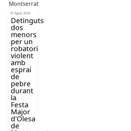
07 Agost 2026
Detinguts
dos
menors
per un
robatori
violent
amb
esprai
de
pebre
durant
la
Festa
Major
d'Olesa
de