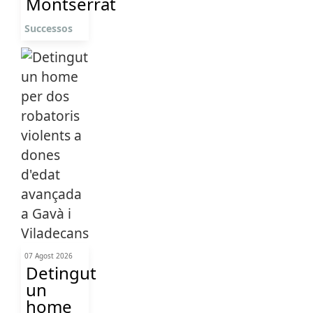
Montserrat
Successos
07 Agost 2026
Detingut
un
home