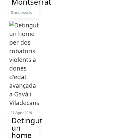
Montserrat
Successos
07 Agost 2026
Detingut
un
home