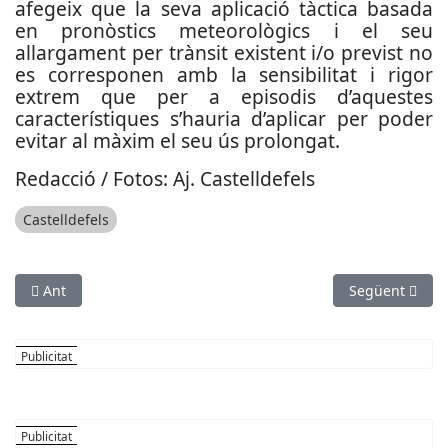
afegeix que la seva aplicació tàctica basada
en pronòstics meteorològics i el seu
allargament per trànsit existent i/o previst no
es corresponen amb la sensibilitat i rigor
extrem que per a episodis d’aquestes
característiques s’hauria d’aplicar per poder
evitar al màxim el seu ús prolongat.
Redacció / Fotos: Aj. Castelldefels
Castelldefels
Article anterior: Denuncien una pujada del 3% del preu de les
Article següent
Ant
Següent