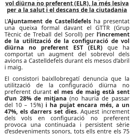
vol diürna no preferent (ELR), la més lesiva
per a la salut i el descans de la ciutadania
L’
Ajuntament de Castelldefels
ha presentat
una queixa formal davant el GTTR (Grup
Tècnic de Treball del Soroll) per
l’increment
de la utilització de la configuració de vol
diürna no preferent EST (ELR)
que ha
comportat un augment del sobrevol dels
avions a Castelldefels durant els mesos d’abril
i maig.
El consistori baixllobregatí denuncia que la
utilització de la configuració diürna no
preferent durant
el mes de maig està sent
d’un 28% de mitjana
(no hauria de passar
del 10 – 15%)
i ha pujat encara més, a un
47%, els darrers set dies
. Aquest increment
dels vols en configuració no preferent
provoca una continuada i persistent sèrie
d’esdeveniments sonors, tots ells entre els 75