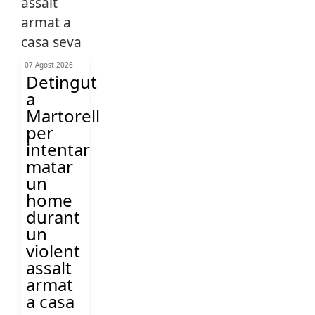
07 Agost 2026
Detingut
a
Martorell
per
intentar
matar
un
home
durant
un
violent
assalt
armat
a casa