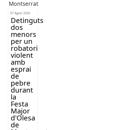
07 Agost 2026
Detinguts
dos
menors
per un
robatori
violent
amb
esprai
de
pebre
durant
la
Festa
Major
d'Olesa
de