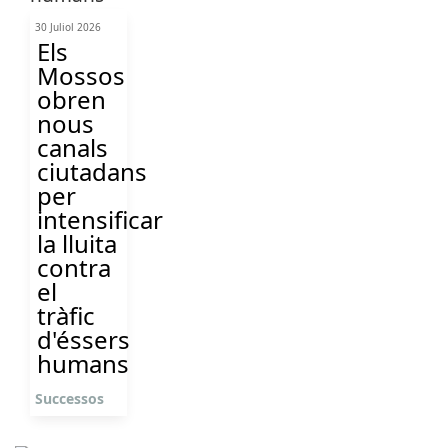
30 Juliol 2026
Els
Mossos
obren
nous
canals
ciutadans
per
intensificar
la lluita
contra
el
tràfic
d'éssers
humans
Successos