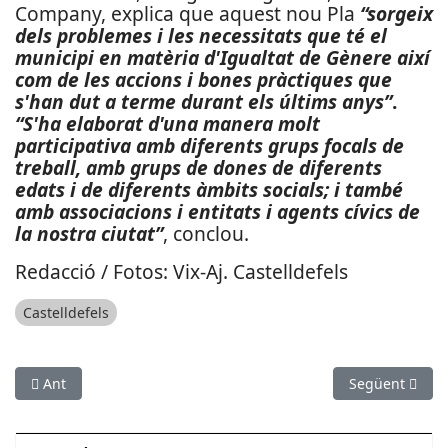
Company, explica que aquest nou Pla
“sorgeix
dels problemes i les necessitats que té el
municipi en matèria d'Igualtat de Gènere així
com de les accions i bones pràctiques que
s'han dut a terme durant els últims anys”
.
“S'ha elaborat d'una manera molt
participativa amb diferents grups focals de
treball, amb grups de dones de diferents
edats i de diferents àmbits socials; i també
amb associacions i entitats i agents cívics de
la nostra ciutat”
, conclou.
Redacció / Fotos: Vix-Aj. Castelldefels
Castelldefels
Article anterior: Un estudi pronostica un envelliment de la po
Article següent
Ant
Següent