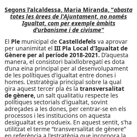
Segons l’alcaldessa, Maria Miranda, “
abasta
totes les àrees de l'Ajuntament, no només
Igualtat, com per exemple àmbits
d'urbanisme i de civisme"
El
Ple
municipal de
Castelldefels
va aprovar
per unanimitat el
III Pla Local d'Igualtat de
Gènere per al període 2018-2021.
D’aquesta
manera, el consistori baixllobregatí es dota
d’una eina principal per al desenvolupament
de les polítiques d'igualtat entre dones i
homes. L'estratègia principal sobre la qual
gira aquest tercer pla és la
transversalitat
de gènere,
un salt qualitatiu respecte les
polítiques sectorials d'igualtat, sovint
adreçades a les dones, per centrar-se en els
processos i les institucions on aquesta
desigualtat es produeix. En aquest sentit, s'ha
utilitzat el terme “transversalitat de gènere”
en referència a l'estratègia que incorpora la