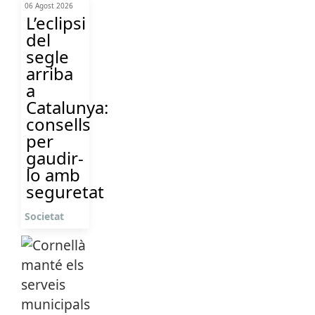
06 Agost 2026
L’eclipsi
del
segle
arriba
a
Catalunya:
consells
per
gaudir-
lo amb
seguretat
Societat