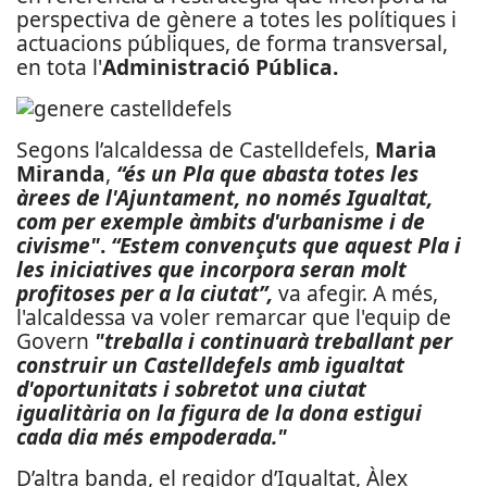
perspectiva de gènere a totes les polítiques i
actuacions públiques, de forma transversal,
en tota l'
Administració Pública.
Segons l’alcaldessa de Castelldefels,
Maria
Miranda
,
“és un Pla que abasta totes les
àrees de l'Ajuntament, no només Igualtat,
com per exemple àmbits d'urbanisme i de
civisme"
.
“Estem convençuts que aquest Pla i
les iniciatives que incorpora seran molt
profitoses per a la ciutat”,
va afegir. A més,
l'alcaldessa va voler remarcar que l'equip de
Govern
"treballa i continuarà treballant per
construir un Castelldefels amb igualtat
d'oportunitats i sobretot una ciutat
igualitària on la figura de la dona estigui
cada dia més empoderada."
D’altra banda, el regidor d’Igualtat, Àlex