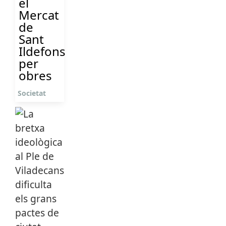
el
Mercat
de
Sant
Ildefons
per
obres
Societat