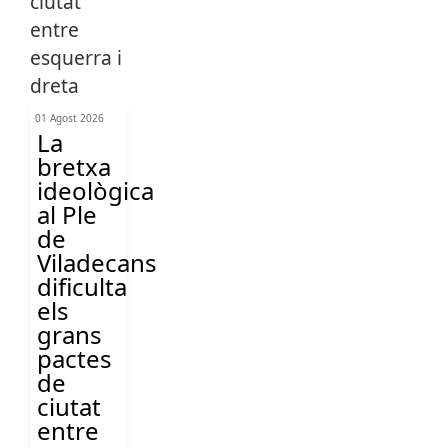
01 Agost 2026
La
bretxa
ideològica
al Ple
de
Viladecans
dificulta
els
grans
pactes
de
ciutat
entre