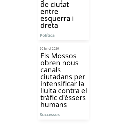
de ciutat
entre
esquerra i
dreta
Política
30 Juliol 2026
Els Mossos
obren nous
canals
ciutadans per
intensificar la
lluita contra el
tràfic d'éssers
humans
Successos