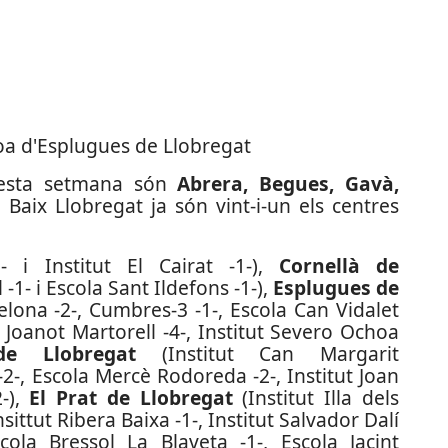
oa d'Esplugues de Llobregat
questa setmana són
Abrera, Begues, Gavà,
l Baix Llobregat ja són vint-i-un els centres
 i Institut El Cairat -1-),
Cornellà de
 -1- i Escola Sant Ildefons -1-),
Esplugues de
ona -2-, Cumbres-3 -1-, Escola Can Vidalet
ut Joanot Martorell -4-, Institut Severo Ochoa
de Llobregat
(Institut Can Margarit
2-, Escola Mercè Rodoreda -2-, Institut Joan
2-),
El Prat de Llobregat
(Institut Illa dels
Insittut Ribera Baixa -1-, Institut Salvador Dalí
ola Bressol La Blaveta -1-, Escola Jacint