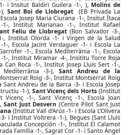
 i Insitut Baldiri Guilera -1-, ),
Molins de
-),
Sant Boi de Llobregat
(EB Privada La
scola Josep Maria Ciurana -1-, Insitut Ítaca
-1-, Institut Marianao -1-, Institut Rafael
ant Feliu de Llobregat
(Bon Salvador -3-,
1-, Institut Olorda -1- i Virgen de la Salud
1-, Escola Jacint Verdaguer -1- i Escola La
Garrofer -1-, Escola Mediterrània -1-, Escola
 -1-, Institut Miramar -4-, Insititu Torre Roja
a Can Roca -1-, Institut Josep Lluis Sert -1-,
t Mediterrània -3-),
Sant Andreu de la
t Montserrat Roig -3-, Institut Montserrat Roig
a Sant Andreu de la Barca -3- i Escola Josep
ructiu -1-),
Sant Vicenç dels Horts
(Institut
nt Vicenç -1-, Sant Vicenç -1-, Escola Joan
),
Sant Just Desvern
(Centre Pilot Sant Just
irana
(Institut Vall d’Arús -1- i Escola L’Olivera
3- i Institut Voltrera -1-), Begues (Sant Lluís
aculada Concepción -1-, Institut El Calamot
rada Família -1-, Sagrat Cor -1- i Santo Ángel