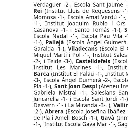
Verdaguer -2-, Escola Sant Jaume -1-
Rei
(Institut Lluís de Requesens -1
Momosa -1-, Escola Amat Verdú -1-, E
-1-, Institut Joaquim Rubio i Ors 
Casanova -1- i Santo Tomás -1-),
S
Escola Nadal -1-, Escola Pau Vila -
-1-),
Pallejà
(Escola Àngel Guimerà -
Garalda -1-)
, Viladecans
(Escola El 
Miquel Martí i Pol -1-, Institut Sales
-2-, i Teide -3-),
Castelldefels
(Escol
Institut Les Marines -1-, Institu
Barca
(Institut El Palau -1-, Institu
-3-, Escola Àngel Guimerà -2-, Escol
Pla -1-),
Sant Joan Despí
(Ateneu Inst
Gabriela Mistral -1-, Salesians Sa
Juncarella -1- i Escola Sant Jordi -1-
Desvern -1- i La Miranda -3-, ),
Vall
-2-),
Abrera
(Escola Josefina Ibáñez -
de Pla i Amell Bosch -1-),
Gavà
(Inm
-1-, Institut Escola Gavà Mar -1-, Sag