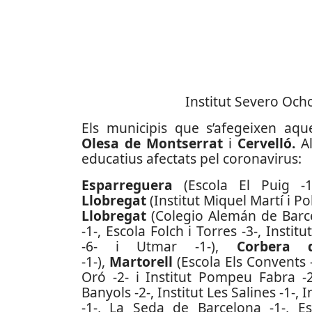
Institut Severo Och
Els municipis que s’afegeixen a
Olesa de Montserrat
i
Cervelló.
A
educatius afectats pel coronavirus:
Esparreguera
(Escola El Puig -1-
Llobregat
(Institut Miquel Martí i Pol
Llobregat
(Colegio Alemán de Barcel
-1-, Escola Folch i Torres -3-, Instit
-6- i Utmar -1-),
Corbera 
-1-),
Martorell
(Escola Els Convents -
Oró -2- i Institut Pompeu Fabra -
Banyols -2-, Institut Les Salines -1-, 
-1-, La Seda de Barcelona -1-, Esc