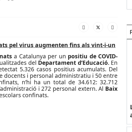
ats pel virus augmenten fins als vint-i-un
inats
a Catalunya per un
positiu de COVID-
ualitzades del
Departament d’Educació
. En
detectat 5.326 casos positius acumulats. Del
re docents i personal administratiu i 50 entre
nfinats, n’hi ha un total de 34.612: 32.712
administració i 272 personal extern. Al
Baix
escolars confinats.