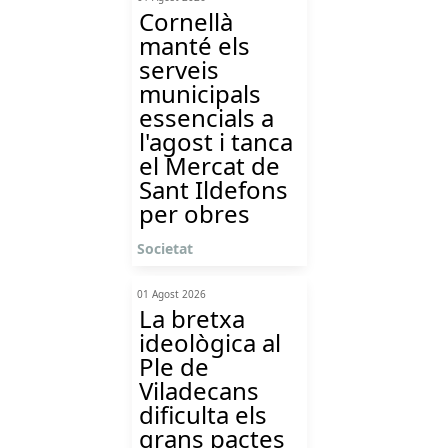
Cornellà
manté els
serveis
municipals
essencials a
l'agost i tanca
el Mercat de
Sant Ildefons
per obres
Societat
01 Agost 2026
La bretxa
ideològica al
Ple de
Viladecans
dificulta els
grans pactes