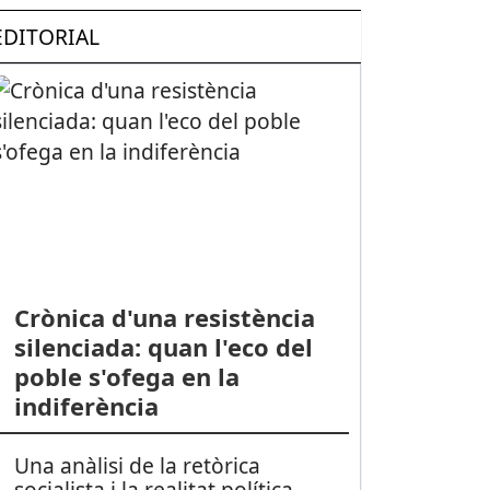
EDITORIAL
Crònica d'una resistència
silenciada: quan l'eco del
poble s'ofega en la
indiferència
Una anàlisi de la retòrica
socialista i la realitat política