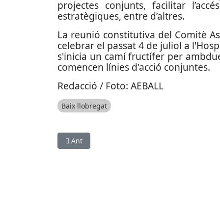
projectes conjunts, facilitar l’ac
estratègiques, entre d’altres.
La reunió constitutiva del Comitè As
celebrar el passat 4 de juliol a l'Hos
s'inicia un camí fructífer per ambdu
comencen línies d'acció conjuntes.
Redacció / Foto: AEBALL
Baix llobregat
Article anterior: La CGT reclama que es tanqui l
Ant