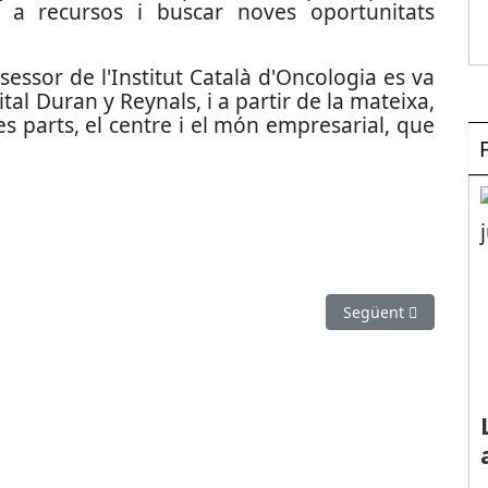
cés a recursos i buscar noves oportunitats
sessor de l'Institut Català d'Oncologia es va
pital Duran y Reynals, i a partir de la mateixa,
es parts, el centre i el món empresarial, que
a investigació de l’IES El Palau
Article següent: Pro
Següent