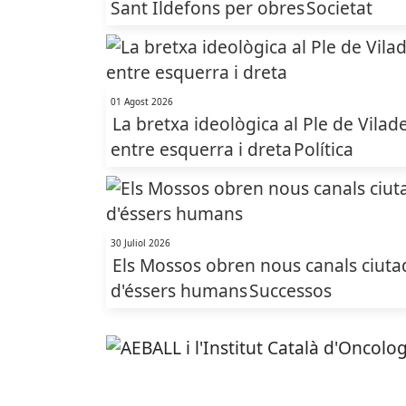
Sant Ildefons per obres
Societat
01 Agost 2026
La bretxa ideològica al Ple de Vilade
entre esquerra i dreta
Política
30 Juliol 2026
Els Mossos obren nous canals ciutadan
d'éssers humans
Successos