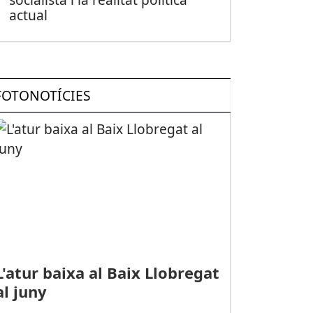
actual
FOTONOTÍCIES
posen ampliar els béns d’interès local i nacional de Viladecans
L'atur baixa al Baix Llobregat
al juny