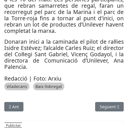
que rebran samarretes de regal, faran un
recorregut pel parc de la Marina i el parc de
la Torre-roja fins a tornar al punt d'inici, on
rebran un lot de productes d’Unilever havent
completat la marxa.
Donaran inici a la caminada el pilot de ral·lies
Isidre Estévez; l’alcalde Carles Ruiz; el director
del Col·legi Sant Gabriel, Vicenç Godayol, i la
directora de Comunicació d’Unilever, Ana
Palencia.
Redacció | Foto: Arxiu
Viladecans
Baix llobregat
Article anterior: Sant Boi promou l’ús de la bicicleta
Article següent
Ant
Següent