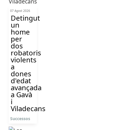
07 Agost 2026
Detingut
un
home
per
dos
robatoris
violents
a
dones
d'edat
avançada
a Gavà
i
Viladecans
Successos