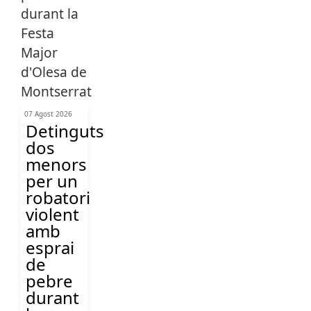
07 Agost 2026
Detinguts
dos
menors
per un
robatori
violent
amb
esprai
de
pebre
durant