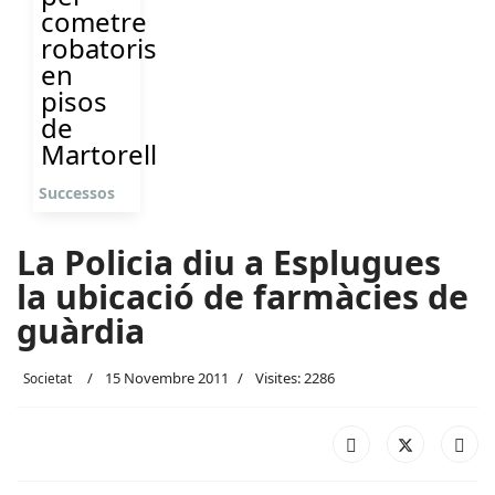
cometre
robatoris
en
pisos
de
Martorell
Successos
La Policia diu a Esplugues
la ubicació de farmàcies de
guàrdia
15 Novembre 2011
Visites: 2286
Societat