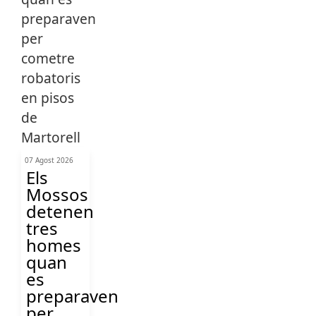
07 Agost 2026
Els
Mossos
detenen
tres
homes
quan
es
preparaven
per