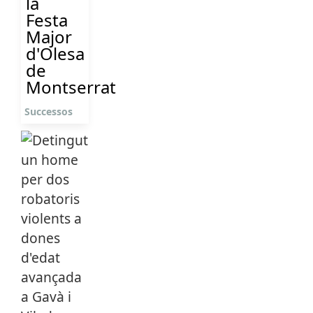
la
Festa
Major
d'Olesa
de
Montserrat
Successos