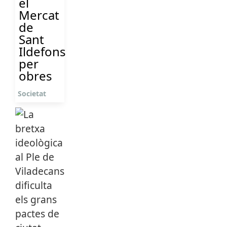
el
Mercat
de
Sant
Ildefons
per
obres
Societat