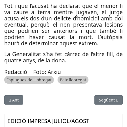
Tot i que l’acusat ha declarat que el menor li
va caure a terra mentre jugaven, el jutge
acusa els dos d’un delicte d’homicidi amb dol
eventual, perquè el nen presentava lesions
que podrien ser anteriors i que també li
podrien haver causat la mort. L’autòpsia
haurà de determinar aquest extrem.
La Generalitat s’ha fet càrrec de l’altre fill, de
quatre anys, de la dona.
Redacció | Foto: Arxiu
Esplugues de Llobregat
Baix llobregat
Article anterior: Detingut un antisistema per danys a entitats
Article següen
Ant
Següent
EDICIÓ IMPRESA JULIOL/AGOST