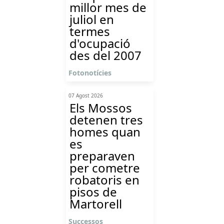
millor mes de
juliol en
termes
d'ocupació
des del 2007
Fotonotícies
07 Agost 2026
Els Mossos
detenen tres
homes quan
es
preparaven
per cometre
robatoris en
pisos de
Martorell
Successos