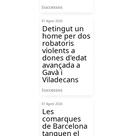
Successos
07 Agost 2026
Detingut un
home per dos
robatoris
violents a
dones d'edat
avançada a
Gavà i
Viladecans
Successos
07 Agost 2026
Les
comarques
de Barcelona
tanquen el