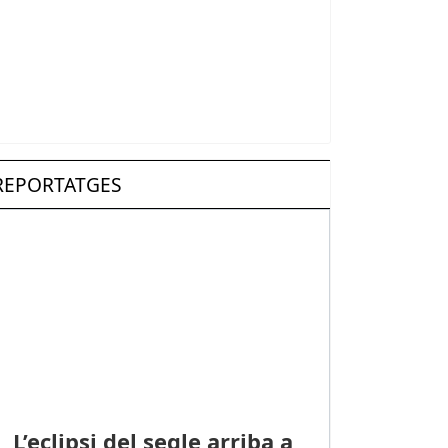
REPORTATGES
L’eclipsi del segle arriba a