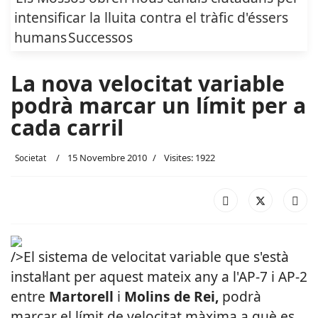
intensificar la lluita contra el tràfic d'éssers
humans
Successos
La nova velocitat variable
podrà marcar un límit per a
cada carril
15 Novembre 2010
Visites: 1922
Societat
/>El sistema de velocitat variable que s'està
instal·lant per aquest mateix any a l'AP-7 i AP-2
entre
Martorell
i
Molins de Rei,
podrà
marcar el límit de velocitat màxima a què es