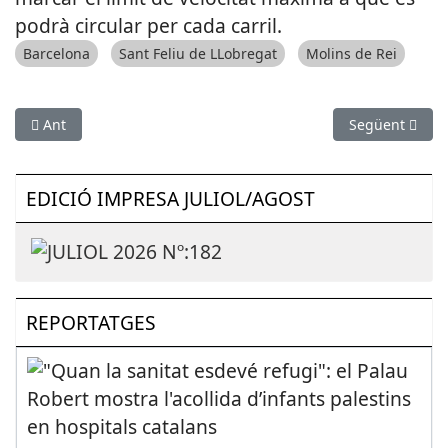
podrà circular per cada carril.
Barcelona
Sant Feliu de LLobregat
Molins de Rei
Article anterior: Celebrada a Hospitalet la XIII reunió Hispa
Article següent
Ant
Següent
EDICIÓ IMPRESA JULIOL/AGOST
REPORTATGES