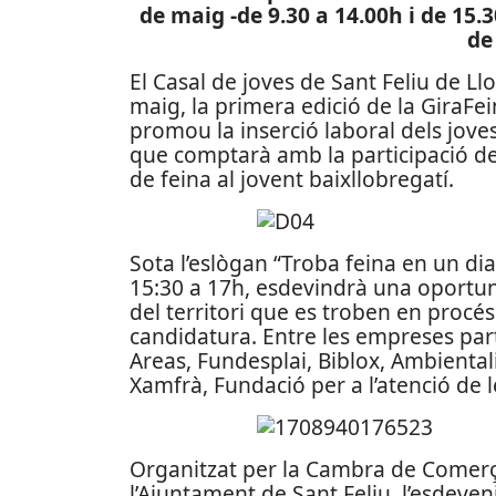
de maig -de 9.30 a 14.00h i de 15.3
de
El Casal de joves de Sant Feliu de Ll
maig, la primera edició de la GiraFei
promou la inserció laboral dels joves
que comptarà amb la participació d
de feina al jovent baixllobregatí.
Sota l’eslògan “Troba feina en un dia
15:30 a 17h, esdevindrà una oportun
del territori que es troben en procé
candidatura. Entre les empreses par
Areas, Fundesplai, Biblox, Ambienta
Xamfrà, Fundació per a l’atenció d
Organitzat per la Cambra de Comerç 
l’Ajuntament de Sant Feliu, l’esdeven