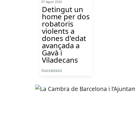
07 Agost 2026
Detingut un
home per dos
robatoris
violents a
dones d'edat
avançada a
Gavà i
Viladecans
Successos