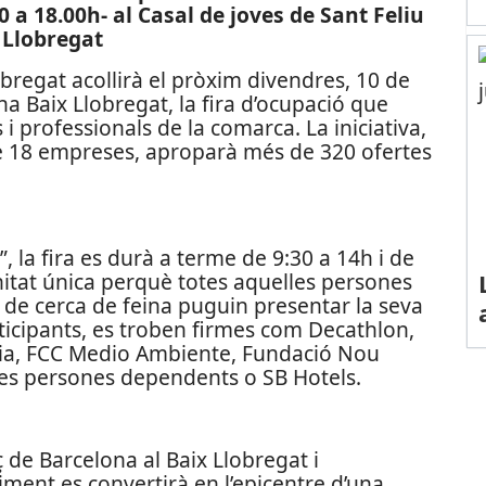
0 a 18.00h- al Casal de joves de Sant Feliu
 Llobregat
obregat acollirà el pròxim divendres, 10 de
na Baix Llobregat, la fira d’ocupació que
 i professionals de la comarca. La iniciativa,
e 18 empreses, aproparà més de 320 ofertes
”, la fira es durà a terme de 9:30 a 14h i de
itat única perquè totes aquelles persones
s de cerca de feina puguin presentar la seva
ticipants, es troben firmes com Decathlon,
lia, FCC Medio Ambiente, Fundació Nou
e les persones dependents o SB Hotels.
de Barcelona al Baix Llobregat i
iment es convertirà en l’epicentre d’una