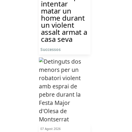
intentar
matar un
home durant
un violent
assalt armat a
casa seva
Successos
07 Agost 2026