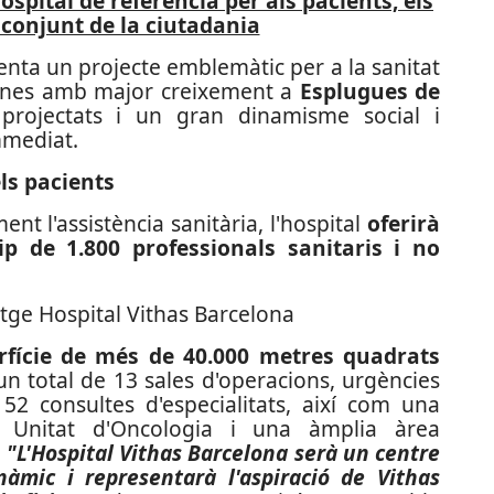
ospital de referència per als pacients, els
l conjunt de la ciutadania
enta un projecte emblemàtic per a la sanitat
zones amb major creixement a
Esplugues de
projectats i un gran dinamisme social i
mmediat.
els pacients
nt l'assistència sanitària, l'hospital
oferirà
ip de 1.800 professionals sanitaris i no
rfície de més de 40.000 metres quadrats
 un total de 13 sales d'operacions, urgències
 52 consultes d'especialitats, així com una
a Unitat d'Oncologia i una àmplia àrea
.
"L'Hospital Vithas Barcelona serà un centre
inàmic i representarà l'aspiració de Vithas