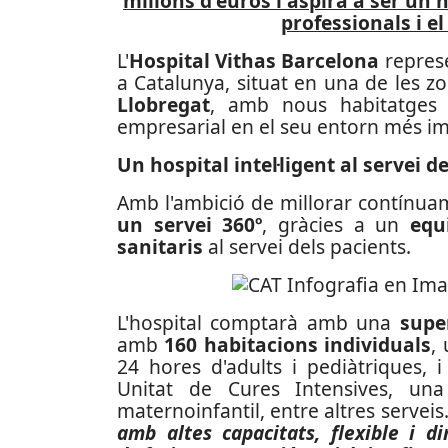
milions d'euros i aspira a ser un h
professionals i e
L'
Hospital Vithas Barcelona
repres
a Catalunya, situat en una de les 
Llobregat
, amb nous habitatges 
empresarial en el seu entorn més i
Un hospital intel·ligent
al servei d
Amb l'ambició de millorar contínuame
un servei 360º
, gràcies a un
equ
sanitaris
al servei dels pacients.
L'hospital comptarà amb una
supe
amb
160 habitacions individuals
,
24 hores d'adults i pediàtriques, i
Unitat de Cures Intensives, un
maternoinfantil, entre altres serveis
amb altes capacitats, flexible i d