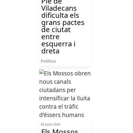
Ple de
Viladecans
dificulta els
grans pactes
de ciutat
entre
esquerra i
dreta
Política
30 Juliol 2026
Els Mossos