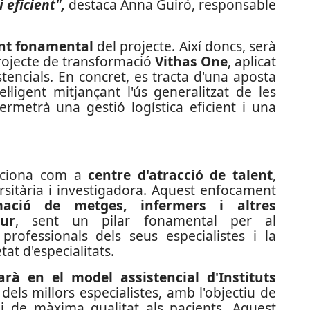
i eficient",
destaca Anna Guiró, responsable
ent fonamental
del projecte. Així doncs, serà
 projecte de transformació
Vithas One
, aplicat
stencials. En concret, es tracta d'una aposta
·ligent mitjançant l'ús generalitzat de les
permetrà una gestió logística eficient i una
siciona com a
centre d'atracció de talent
,
rsitària i investigadora. Aquest enfocament
mació de metges, infermers i altres
tur
, sent un pilar fonamental per al
rofessionals dels seus especialistes i la
at d'especialitats.
rarà en el model assistencial d'Instituts
 dels millors especialistes, amb l'objectiu de
i de màxima qualitat als pacients. Aquest