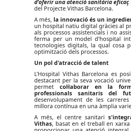
d'oferir una atenció sanitària eficaç 
del Projecte Vithas Barcelona.
A més,
la innovació és un ingredi
un hospital natiu digital gràcies al
als processos assistencials i no assi
ferma per un model d'hospital intel
tecnologies digitals, la qual cosa 
optimització dels processos.
Un pol d'atracció de talent
L'Hospital Vithas Barcelona es po
destacant per la seva vocació unive
permet
col·laborar en la for
professionals sanitaris del fu
desenvolupament de les carreres p
millora contínua en una àmplia variet
A més, el centre sanitari
s'integ
Vithas
, basat en el treball en xarxa
proporcionar una atenció integral 