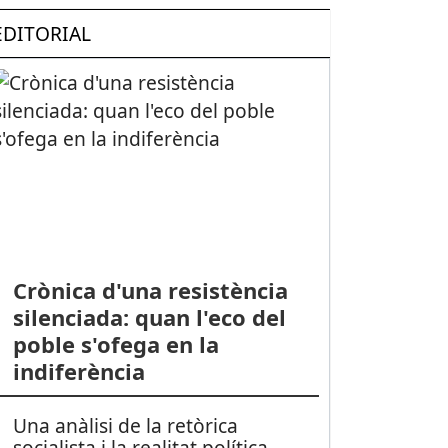
EDITORIAL
Crònica d'una resistència
silenciada: quan l'eco del
poble s'ofega en la
indiferència
Una anàlisi de la retòrica
socialista i la realitat política